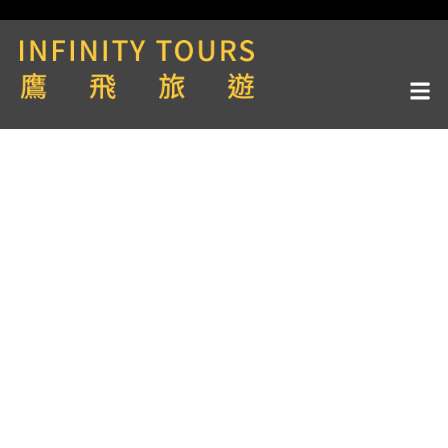
RIVERSIDE LUXURY
CRUISES豪華河輪