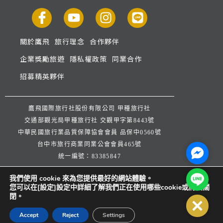
關於鷹飛
旅行理念
合作夥伴
企業獎勵旅遊
隱私權政策
同業合作
招募精英夥伴
鷹飛國際旅行社股份有限公司 甲種旅行社
交通部觀光局甲種旅行社 交觀甲字第8443號
中華民國旅行業品質保障協會會員 品保中0560號
台中市旅行商業同業公會會員465號
Facebo
統一編號：83385847
公司地址：台中市西屯區逢甲路253巷33號
Line@
我們使用 cookie 來為您提供最好的網站體驗。
公司代表人：楊宗文 連絡人：王弈潔
您可以在[設定]設定中詳細了解我們正在使用哪些cookie或將其關
服務信箱：
service@infinitytour.com.tw
閉。
Close
客服專線：
04-27071668
Accept
Reject
Settings
傳真電話：
04-27071652