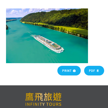
PRINT 🖨
PDF 📄