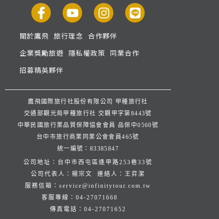
關於鷹飛
旅行理念
合作夥伴
企業獎勵旅遊
隱私權政策
同業合作
招募精英夥伴
鷹飛國際旅行社股份有限公司 甲種旅行社
交通部觀光局甲種旅行社 交觀甲字第8443號
中華民國旅行業品質保障協會會員 品保中0560號
台中市旅行商業同業公會會員465號
統一編號：83385847
公司地址：台中市西屯區逢甲路253巷33號
公司代表人：楊宗文 連絡人：王弈潔
服務信箱：
service@infinitytour.com.tw
客服專線：
04-27071668
傳真電話：
04-27071652