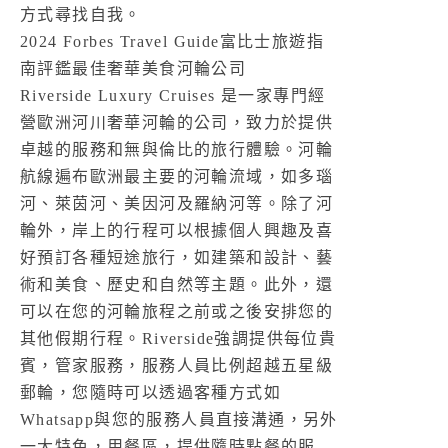
方式尋找自我。
2024 Forbes Travel Guide富比士旅遊指
南評鑑最佳奢華美食河輪公司
Riverside Luxury Cruises 是一家專門經
營歐洲河川奢華河輪的公司，致力於提供
卓越的服務和無與倫比的旅行體驗。河輪
航線遍布歐洲最主要的河輪流域，如多瑙
河、萊茵河、美因河及羅納河等。除了河
輪外，岸上的行程可以根據個人興趣及喜
好預訂各種短途旅行，如建築和設計、藝
術和美食、歷史和自然等主題。此外，還
可以在您的河輪旅程之前或之後安排您的
其他假期行程。Riverside強調提供每位貴
賓，管家服務，服務人員比例超越五星級
郵輪，您隨時可以透過客種方式如
Whatsapp與您的服務人員直接溝通，另外
一大特色，用餐區，提供隨時點餐的服