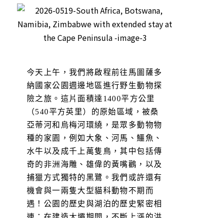
今天上午，我們將啟程前往馬圖薩多
納國家公園週邊地區進行野生動物探
險之旅。這片面積達1400平方公里
（540平方英里）的原始區域，被桑
亞蒂河和烏梅河環繞，是眾多動物物
種的家園，例如大象、河馬、鱷魚、
水牛以及成千上萬隻鳥，其中包括傳
奇的非洲海雕、雄偉的黃嘴鸛，以及
捕獵方式獨特的黑鷺。我們或許還有
機會與一兩隻大型貓科動物不期而
遇！公園的歷史與湖泊的歷史緊密相
連：在建造大壩期間，不斷上漲的洪