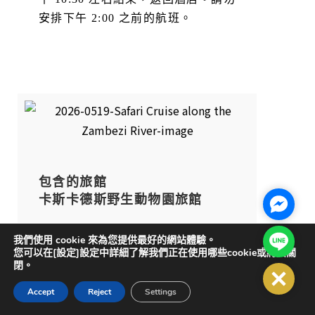
安排下午 2:00 之前的航班。
包含的旅館
卡斯卡德斯野生動物園旅館
Facebo
這間頂級度假小屋坐落於自然懷抱之
Line@
我們使用 cookie 來為您提供最好的網站體驗。
您可以在[設定]設定中詳細了解我們正在使用哪些cookie或將其關
中，經過全面重新設計，採用高檔建
閉。
材，營造出精緻舒適的野外探險氛
Close
圍。小屋位於贊比西河環繞的私人島
Accept
Reject
Settings
嶼上，為您帶來獨一無二的私密體