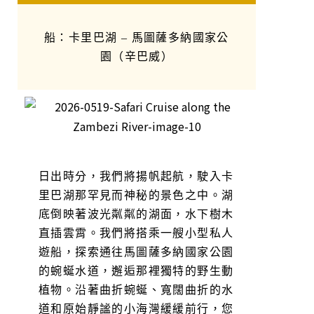
船：卡里巴湖 – 馬圖薩多納國家公
園（辛巴威）
日出時分，我們將揚帆起航，駛入卡
里巴湖那罕見而神秘的景色之中。湖
底倒映著波光粼粼的湖面，水下樹木
直插雲霄。我們將搭乘一艘小型私人
遊船，探索通往馬圖薩多納國家公園
的蜿蜒水道，邂逅那裡獨特的野生動
植物。沿著曲折蜿蜒、寬闊曲折的水
道和原始靜謐的小海灣緩緩前行，您