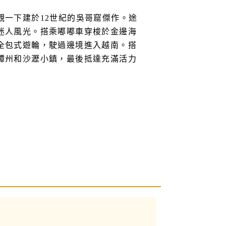
觀一下建於12世紀的吳哥窟傑作。途
迷人風光。搭乘嘟嘟車穿梭於金邊海
全包式遊輪，駛過邊境進入越南。搭
譚州和沙瀝小鎮，最後抵達充滿活力