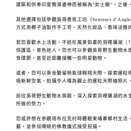
建築和供奉印度教濕婆神而被稱為“女士廟”。之後
其他選擇包括參觀吳哥香氛工坊（Senteurs d’A
方式用椰子油製作手工皂、天然化妝品、香味淡雅的潤唇
若您喜歡水上活動，不妨在風景如畫的洞裡薩湖（
保護區，景色迷人。您也可以參觀吳哥野生動物水
食環節，甚至近距離接觸一些明星動物。
或者，您可以乘坐繫留熱氣球翱翔天際，探索暹粒傳
吸新鮮空氣，拍攝令人嘆為觀止的暹粒天際線照片
前往吳哥野生動物水族館，深入探索洞裡薩湖的水
所做的努力。
您或許想在參觀塔布拉克村時體驗柬埔寨鄉村生活
藝，並參加傳統的佛教儀式接受祝福。