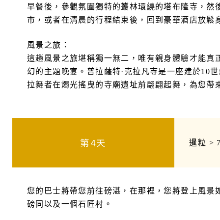
早餐後，參觀氛圍獨特的叢林環繞的塔布隆寺，然
市，或者在清晨的行程結束後，回到豪華酒店放鬆
風景之旅：
這趟風景之旅堪稱獨一無二，唯有親身體驗才能真
幻的主題晚宴。普拉薩特·克拉凡寺是一座建於10
拉舞者在燭光搖曳的寺廟遺址前翩翩起舞，為您帶
第4天
暹粒 >
您的巴士將帶您前往磅湛，在那裡，您將登上風景
磅同以及一個石匠村。