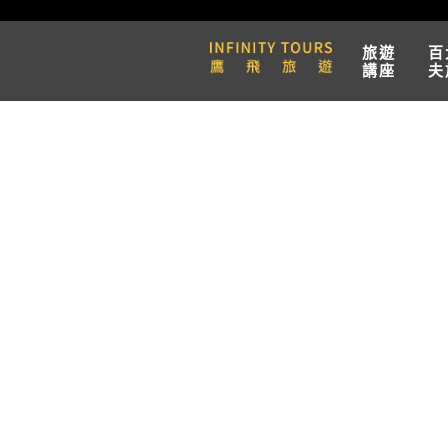
旅遊
百
講座
夫
天數 / 13天
詩寧郵輪Scenic