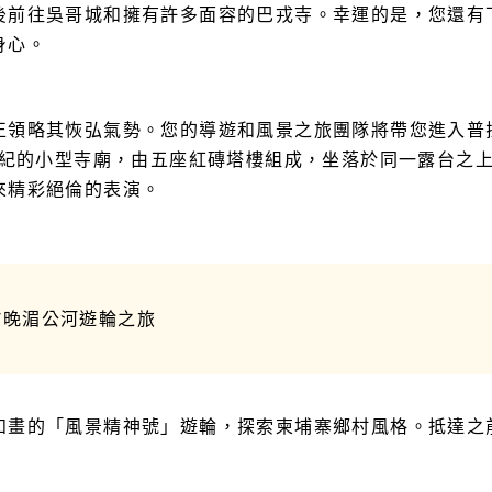
後前往吳哥城和擁有許多面容的巴戎寺。幸運的是，您還有
身心。
正領略其恢弘氣勢。您的導遊和風景之旅團隊將帶您進入普
世紀的小型寺廟，由五座紅磚塔樓組成，坐落於同一露台之
來精彩絕倫的表演。
 7晚湄公河遊輪之旅
如畫的「風景精神號」遊輪，探索柬埔寨鄉村風格。抵達之