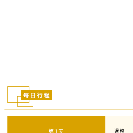
第1天
暹粒