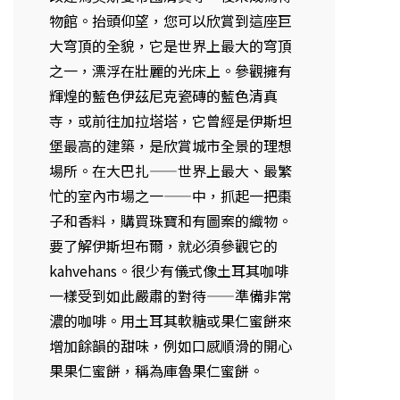
物館。抬頭仰望，您可以欣賞到這座巨
大穹頂的全貌，它是世界上最大的穹頂
之一，漂浮在壯麗的光床上。參觀擁有
輝煌的藍色伊茲尼克瓷磚的藍色清真
寺，或前往加拉塔塔，它曾經是伊斯坦
堡最高的建築，是欣賞城市全景的理想
場所。在大巴扎——世界上最大、最繁
忙的室內市場之一——中，抓起一把棗
子和香料，購買珠寶和有圖案的織物。
要了解伊斯坦布爾，就必須參觀它的
kahvehans。很少有儀式像土耳其咖啡
一樣受到如此嚴肅的對待——準備非常
濃的咖啡。用土耳其軟糖或果仁蜜餅來
增加餘韻的甜味，例如口感順滑的開心
果果仁蜜餅，稱為庫魯果仁蜜餅。