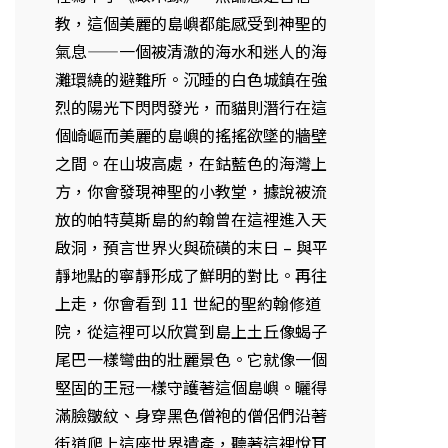
教，這個美麗的島嶼都能感受到神聖的
氣息——一個被清澈的海水和迷人的海
灘環繞的避難所。沉睡的白色城鎮在強
烈的陽光下閃閃發光，而貓則潛行在這
個崎嶇而美麗的島嶼的搖搖欲墜的牆壁
之間。在山坡高處，在鈷藍色的海灣上
方，你會發現神聖的小教堂，據說被流
放的帕特莫斯島的約翰曾在這裡進入天
啟洞，預言世界火與硫磺的末日 – 與平
靜地點的寧靜形成了鮮明的對比。再往
上走，你會看到 11 世紀的聖約翰修道
院，從這裡可以欣賞到島上土丘像蝎子
尾巴一樣彎曲的壯麗景色。它就像一個
堅固的王冠一樣守護著這個島嶼。曬得
滿臉皺紋、身穿黑色僧袍的僧侶們沿著
街道爬上這座世界遺產，聽著這裡悅耳