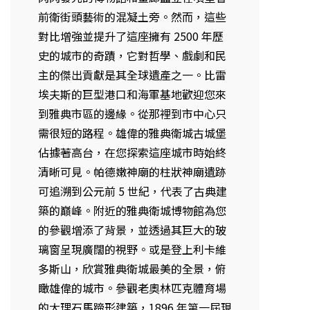
前衛街頭藝術的混凝土旁。然而，這些
對比增強並提升了這座擁有 2500 年歷
史的城市的奇蹟，它對哲學、戲劇和民
主的傑出貢獻是其全球遺產之一。比雷
埃夫斯的巨型港口和海軍基地歡迎您來
到雅典市區的邊緣。從那裡到市中心只
需很短的路程。雄偉的雅典衛城古城堡
佔據著高台，在您探索這座城市時始終
清晰可見。帕德嫩神廟的柱狀神廟遺跡
可追溯到公元前 5 世紀，代表了古典建
築的巔峰。附近的雅典衛城博物館為您
的參觀增添了背景，並透過其巨大的玻
璃窗呈現廣闊的視野。或是登上利卡維
多斯山，欣賞雅典衛城最美的全景，俯
瞰雄偉的城市。參觀老奧林匹克體育場
的大理石馬蹄形建築，1896 年第一屆現