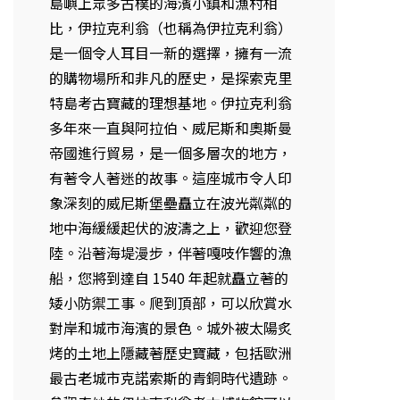
島嶼上眾多古樸的海濱小鎮和漁村相
比，伊拉克利翁（也稱為伊拉克利翁）
是一個令人耳目一新的選擇，擁有一流
的購物場所和非凡的歷史，是探索克里
特島考古寶藏的理想基地。伊拉克利翁
多年來一直與阿拉伯、威尼斯和奧斯曼
帝國進行貿易，是一個多層次的地方，
有著令人著迷的故事。這座城市令人印
象深刻的威尼斯堡壘矗立在波光粼粼的
地中海緩緩起伏的波濤之上，歡迎您登
陸。沿著海堤漫步，伴著嘎吱作響的漁
船，您將到達自 1540 年起就矗立著的
矮小防禦工事。爬到頂部，可以欣賞水
對岸和城市海濱的景色。城外被太陽炙
烤的土地上隱藏著歷史寶藏，包括歐洲
最古老城市克諾索斯的青銅時代遺跡。