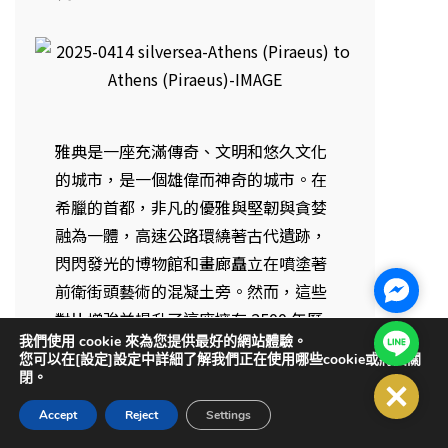
雅典是一座充滿傳奇、文明和悠久文化
的城市，是一個雄偉而神奇的城市。在
希臘的首都，非凡的優雅與堅韌與貪婪
融為一體，高速公路環繞著古代遺跡，
閃閃發光的博物館和畫廊矗立在噴塗著
Facebo
前衛街頭藝術的混凝土旁。然而，這些
對比增強並提升了這座擁有 2500 年歷
Line@
我們使用 cookie 來為您提供最好的網站體驗。
史的城市的奇蹟，它對哲學、戲劇和民
您可以在[設定]設定中詳細了解我們正在使用哪些cookie或將其關
主的傑出貢獻是其全球遺產之一。比雷
閉。
Close
埃夫斯的巨型港口和海軍基地歡迎您來
Accept
Reject
Settings
到雅典市區的邊緣。從那裡到市中心只