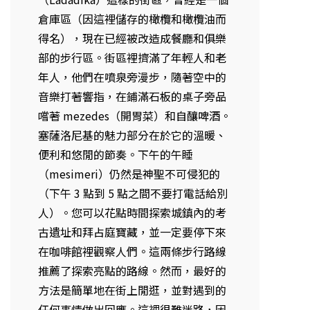
倉庫區（因這裡儲存的橄欖和橄欖油而
得名），現在已經被改造成餐廳和俱樂
部的步行區。街區裡擠滿了年輕人和老
年人，他們在噴泉旁漫步，隨著空中的
音樂打著響指，在鋪滿石板的桌子旁品
嚐著 mezedes（開胃菜）和自釀啤酒。
塞薩洛尼基的魅力部分在於它的溫暖、
便利和悠閒的節奏。下午的午睡
（mesimeri）仍然是神聖不可侵犯的
（下午 3 點到 5 點之間不要打電話給別
人）。您可以花點時間探索城鎮內的考
古遺址和拜占庭寶藏，並一定要停下來
在咖啡館裡觀察人們。這兩條步行路線
推薦了探索亮點的路線。然而，最好的
方法是簡單地在街上閒逛，並對遇到的
任何事情做出回應。這裡很難迷路，因