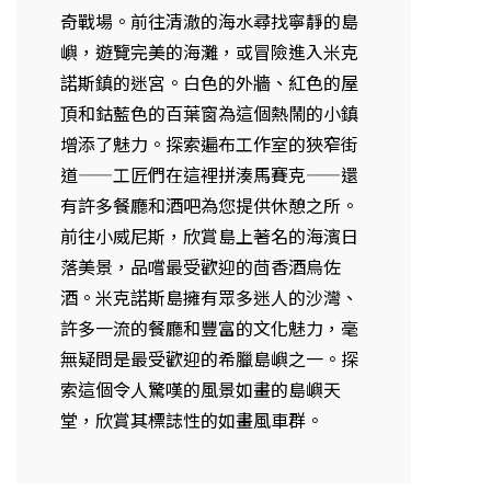
奇戰場。前往清澈的海水尋找寧靜的島
嶼，遊覽完美的海灘，或冒險進入米克
諾斯鎮的迷宮。白色的外牆、紅色的屋
頂和鈷藍色的百葉窗為這個熱鬧的小鎮
增添了魅力。探索遍布工作室的狹窄街
道——工匠們在這裡拼湊馬賽克——還
有許多餐廳和酒吧為您提供休憩之所。
前往小威尼斯，欣賞島上著名的海濱日
落美景，品嚐最受歡迎的茴香酒烏佐
酒。米克諾斯島擁有眾多迷人的沙灣、
許多一流的餐廳和豐富的文化魅力，毫
無疑問是最受歡迎的希臘島嶼之一。探
索這個令人驚嘆的風景如畫的島嶼天
堂，欣賞其標誌性的如畫風車群。