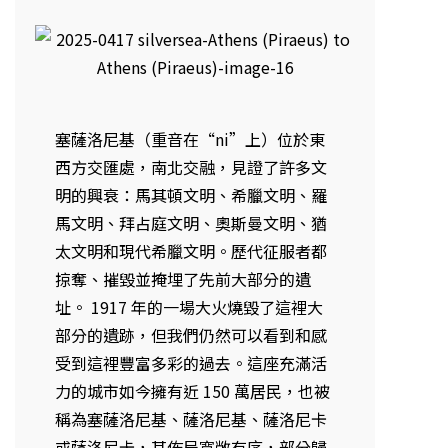
塞薩洛尼基（重音在“ni”上）位於東
西方交匯處，南北交融，見證了許多文
明的興衰：馬其頓文明、希臘文明、羅
馬文明、拜占庭文明、奧斯曼文明、猶
太文明和現代希臘文明。歷代征服者都
掠奪、摧毀並掩埋了先前大部分的遺
址。 1917 年的一場大火燒毀了這裡大
部分的遺跡，但我們仍然可以看到和感
受到這裡豐富多彩的過去。這座充滿活
力的城市如今擁有近 150 萬居民，也被
稱為塞薩洛尼基、薩洛尼基、薩洛尼卡
或薩洛尼卡，其佈局寬敞有序，部分歸