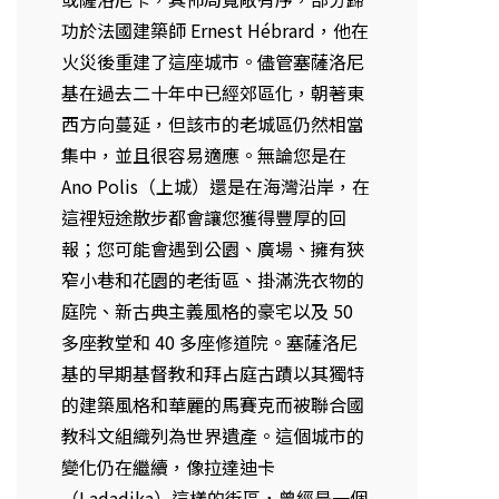
功於法國建築師 Ernest Hébrard，他在
火災後重建了這座城市。儘管塞薩洛尼
基在過去二十年中已經郊區化，朝著東
西方向蔓延，但該市的老城區仍然相當
集中，並且很容易適應。無論您是在
Ano Polis（上城）還是在海灣沿岸，在
這裡短途散步都會讓您獲得豐厚的回
報；您可能會遇到公園、廣場、擁有狹
窄小巷和花園的老街區、掛滿洗衣物的
庭院、新古典主義風格的豪宅以及 50
多座教堂和 40 多座修道院。塞薩洛尼
基的早期基督教和拜占庭古蹟以其獨特
的建築風格和華麗的馬賽克而被聯合國
教科文組織列為世界遺產。這個城市的
變化仍在繼續，像拉達迪卡
（Ladadika）這樣的街區，曾經是一個