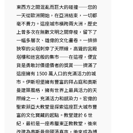
東西方之間混亂而巨大的碰撞——您的
一天從歐洲開始，在亞洲結束，一切都
毫不費力。這座城市橫跨兩大洲，歷史
上曾多次在無數文明之間穿梭，留下了
一幅多層次、雄偉的文化畫卷。一排排
狹窄的尖塔刺穿了天際線，高聳的宮殿
塔樓和迷宮般的集市——在這裡，便宜
貨是勇敢討價還價者的獎賞——擠滿了
這座擁有 1500 萬人口的充滿活力的城
市。伊斯坦堡擁有豐富的拜占庭和奧斯
曼建築風格，擁有世界上最具活力的天
際線之一，充滿活力和感染力。宏偉的
聖索菲亞大教堂是探索這座巨大城市豐
富的文化寶藏的起點。教堂建於 6 世
紀，最初是一座希臘東正教教堂，後來
改建為奧斯曼帝國清真寺，後來成為博