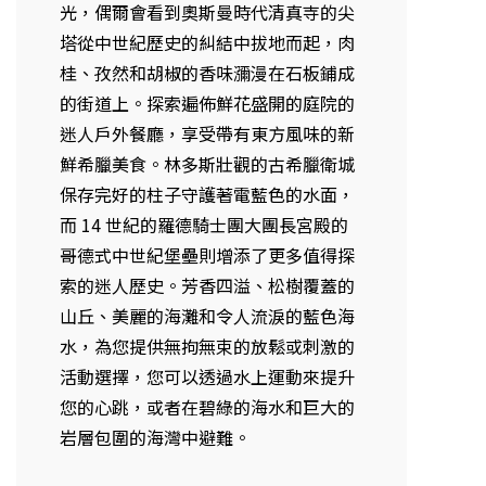
光，偶爾會看到奧斯曼時代清真寺的尖
塔從中世紀歷史的糾結中拔地而起，肉
桂、孜然和胡椒的香味瀰漫在石板鋪成
的街道上。探索遍佈鮮花盛開的庭院的
迷人戶外餐廳，享受帶有東方風味的新
鮮希臘美食。林多斯壯觀的古希臘衛城
保存完好的柱子守護著電藍色的水面，
而 14 世紀的羅德騎士團大團長宮殿的
哥德式中世紀堡壘則增添了更多值得探
索的迷人歷史。芳香四溢、松樹覆蓋的
山丘、美麗的海灘和令人流淚的藍色海
水，為您提供無拘無束的放鬆或刺激的
活動選擇，您可以透過水上運動來提升
您的心跳，或者在碧綠的海水和巨大的
岩層包圍的海灣中避難。