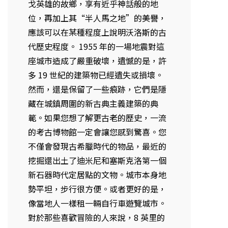
戈英雄的故鄉，享有近乎神話般的地
位，再加上其“半人馬之地”的美譽，
應該可以在某種程度上說明沃洛斯的古
代歷史程度。 1955 年的一場地震對這
座城市造成了嚴重破壞，遺憾的是，許
多 19 世紀的建築物已經遺失或損壞。
然而，還是保留了一些痕跡，它們是隱
藏在城鎮周圍的新古典主義建築的典
範。如果您想了解更古老的歷史，一流
的考古博物館一定會讓您感到驚喜。您
不僅會發現古希臘時代的物品，最近的
挖掘還出土了迪米尼和塞斯克洛第一個
新石器時代定居點的文物。城市本身地
勢平坦，步行很方便。或者更好的是，
像當地人一樣租一輛自行車遊覽城市。
對於那些喜歡冒險的人來說，8 英里的