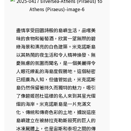
盡情享受田園詩般的島嶼生活，品嚐美
味的食物和葡萄酒，欣賞一望無際的碧
綠海景和漂亮的白色建築。米克諾斯島
以其熱鬧的夜生活和令人精神煥發、無
憂無慮的氛圍而聞名，是一個美麗得令
人眼花繚亂的海島度假勝地。這個秘密
已經廣為人知，但儘管如此，米克諾斯
島仍然保留著持久而獨特的魅力，吸引
了像碧姬芭杜這樣的名人來到其星光熠
熠的海岸。米克諾斯島是一片充滿文
化、傳統和傳奇色彩的土地，據說這座
島嶼建立在被赫拉克勒斯殺死的巨人的
冰凍屍體上，也是宙斯和泰坦之間的傳