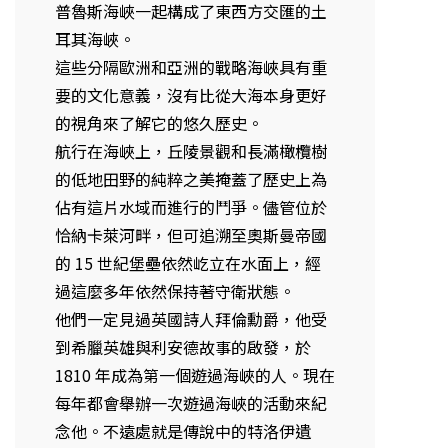
普魯斯海峽一起構成了東西方交匯的土
耳其海峽。
這些分隔歐洲和亞洲的戰略海峽具有重
要的文化意義，沒有比從大海本身更好
的視角來了解它的悠久歷史。
航行在海峽上，丘陵景觀和長滿橄欖樹
的低地田野的純粹之美掩蓋了歷史上為
佔有這片水域而進行的鬥爭。儘管位於
恰納卡萊河畔，但可追溯至奧斯曼帝國
的 15 世紀堡壘依然屹立在水面上，經
過這麼多年依然保持著守衛狀態。
他們一定見過英國詩人拜倫勳爵，他受
到希臘英雄與利安德故事的啟發，於
1810 年成為第一個遊過海峽的人。現在
每年都會舉辦一次遊過海峽的活動來紀
念他。不遠處就是傳說中的特洛伊遺