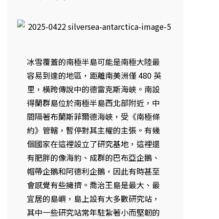
冰雪覆蓋的南極半島可能是南極大陸最
容易到達的地區，距離南美洲僅 480 英
里，橫跨傳說中的德雷克斯海峽。南設
得蘭群島位於南極半島西北部附近，中
間隔著布蘭斯菲爾德海峽，受《南極條
約》管轄，暫停對其主權的主張。有幾
個國家在這裡設立了研究基地，這裡還
有肥胖的像海豹、成群的巴布亞企鵝、
帽帶企鵝和阿德利企鵝，因此有時甚至
會感覺有些擁擠。喬治王島是最大、最
宜居的島嶼，島上設有大多數研究站，
其中一些研究站常年駐紮著小而堅韌的