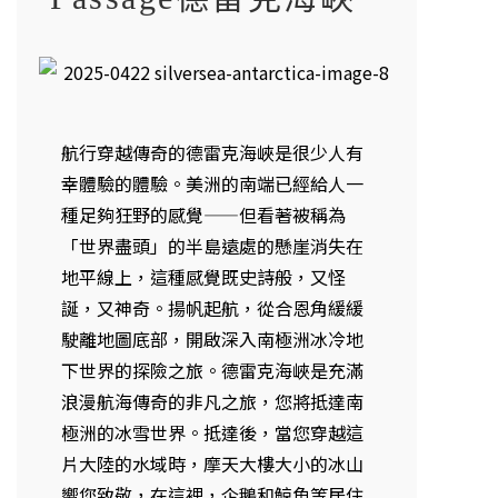
航行穿越傳奇的德雷克海峽是很少人有
幸體驗的體驗。美洲的南端已經給人一
種足夠狂野的感覺——但看著被稱為
「世界盡頭」的半島遠處的懸崖消失在
地平線上，這種感覺既史詩般，又怪
誕，又神奇。揚帆起航，從合恩角緩緩
駛離地圖底部，開啟深入南極洲冰冷地
下世界的探險之旅。德雷克海峽是充滿
浪漫航海傳奇的非凡之旅，您將抵達南
極洲的冰雪世界。抵達後，當您穿越這
片大陸的水域時，摩天大樓大小的冰山
嚮您致敬，在這裡，企鵝和鯨魚等居住