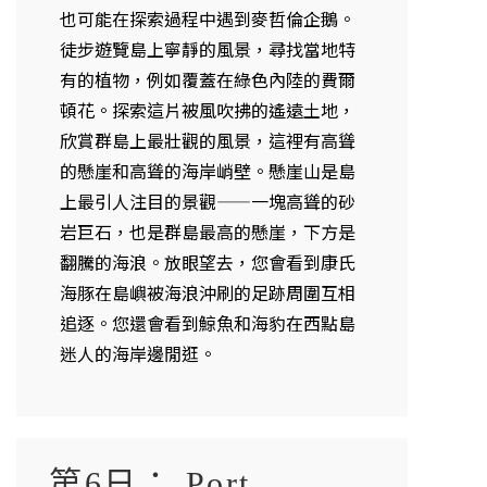
也可能在探索過程中遇到麥哲倫企鵝。
徒步遊覽島上寧靜的風景，尋找當地特
有的植物，例如覆蓋在綠色內陸的費爾
頓花。探索這片被風吹拂的遙遠土地，
欣賞群島上最壯觀的風景，這裡有高聳
的懸崖和高聳的海岸峭壁。懸崖山是島
上最引人注目的景觀——一塊高聳的砂
岩巨石，也是群島最高的懸崖，下方是
翻騰的海浪。放眼望去，您會看到康氏
海豚在島嶼被海浪沖刷的足跡周圍互相
追逐。您還會看到鯨魚和海豹在西點島
迷人的海岸邊閒逛。
第6日： Port