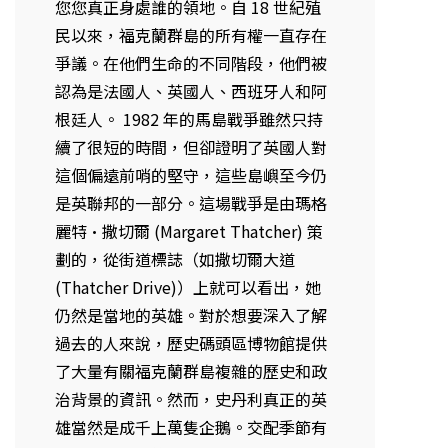
您您真正身處誰的領地。自 18 世紀殖
民以來，福克蘭群島的所有權一直存在
爭議。在他們生命的不同階段，他們被
認為是法國人、英國人、西班牙人和阿
根廷人。 1982 年的馬島戰爭雖然只持
續了很短的時間，但卻證明了英國人對
這個偏遠前哨的堅守，這些島嶼至今仍
是英聯邦的一部分。這場戰爭是由瑪格
麗特·撒切爾 (Margaret Thatcher) 策
劃的，從街道標誌（如撒切爾大道
(Thatcher Drive)）上就可以看出，她
仍然是當地的英雄。對於想要深入了解
過去的人來說，歷史碼頭區博物館提供
了大量有關福克蘭群島複雜的歷史和政
治背景的資訊。然而，史丹利真正的英
雄當然是成千上萬隻企鵝。交配季節有