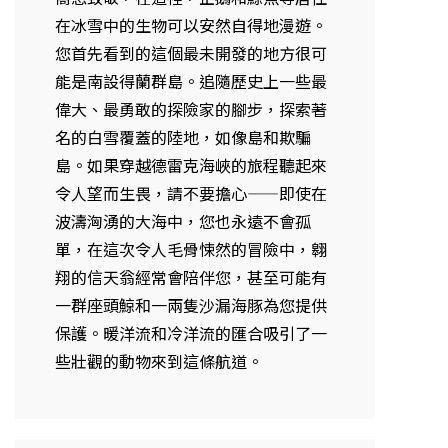
在冰雪中的生物可以安然自得地漫遊。
您首先看到的這個最未開發的地方很可
能是南設得蘭群島。追隨歷史上一些最
偉大、最勇敢的探險家的腳步，探索著
名的白雪覆蓋的陸地，如像島和欺騙
島。如果穿越德雷克海峽的旅程聽起來
令人望而生畏，請不要擔心——即使在
波濤洶湧的大海中，您也永遠不會孤
單，在這次令人毛骨悚然的冒險中，翱
翔的信天翁經常會陪伴您，甚至可能有
一群座頭鯨和一兩隻沙漏海豚為您提供
保護。暖洋流和冷洋流的匯合吸引了一
些壯觀的動物來到這條航道。