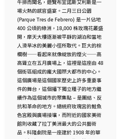
牛排而聞名，遊覽布宜諾斯艾利斯是一
場火熱的感官盛宴。二月三日公園
(Parque Tres de Febrero) 是一片佔地
400 公頃的綠洲，18,000 株玫瑰花叢盛
開，摩天大樓逐漸被平靜的湖泊和當地
人滑旱冰的美麗小徑所取代。巨大的棕
櫚樹——看起來就像綻放的煙火——高
高聳立在五月廣場上，這裡是這座由 48
個街區組成的龐大國際大都市的中心。
這個廣場是這個國家歷史上許多重要事
件的舞台，這個播下獨立種子的地方繼
續作為這個城市的聚集點 – 是團結、反
抗和革命的地方。總統府玫瑰宮的鮭魚
色宮殿與廣場接壤，而附近的國家美術
館則收藏了拉丁美洲最大的公共藝術
品。科隆劇院是一座建於 1908 年的華