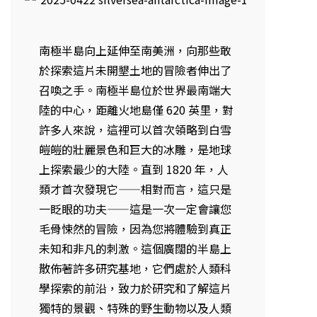
南極半島向上延伸至南美洲，向那些敢
於探索這片未開墾土地的冒險者伸出了
召喚之手。南極半島位於世界最南端大
陸的中心，距離火地島僅 620 英里，對
許多人來說，這裡可以首次領略到白雪
皚皚的壯麗景色和巨大的冰雕，是地球
上探索最少的大陸。直到 1820 年，人
類才首次發現它——相對而言，這只是
一眨眼的功夫——這是一次一定會讓您
毛骨悚然的冒險，因為您將體驗到真正
未知和非凡的刺激。這個廣闊的半島上
散佈著許多研究基地，它們處於人類科
學探索的前沿，致力於研究和了解這片
獨特的景觀、特殊的野生動物以及人類