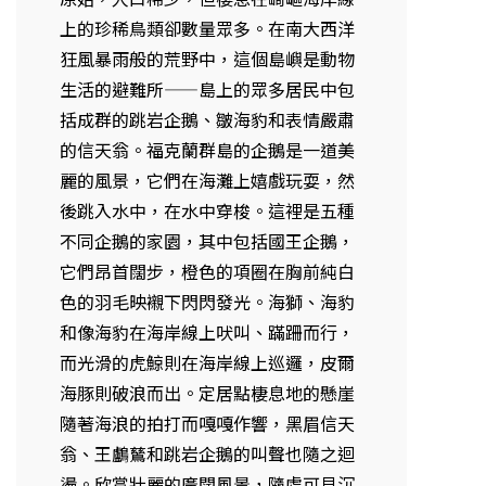
上的珍稀鳥類卻數量眾多。在南大西洋
狂風暴雨般的荒野中，這個島嶼是動物
生活的避難所——島上的眾多居民中包
括成群的跳岩企鵝、皺海豹和表情嚴肅
的信天翁。福克蘭群島的企鵝是一道美
麗的風景，它們在海灘上嬉戲玩耍，然
後跳入水中，在水中穿梭。這裡是五種
不同企鵝的家園，其中包括國王企鵝，
它們昂首闊步，橙色的項圈在胸前純白
色的羽毛映襯下閃閃發光。海獅、海豹
和像海豹在海岸線上吠叫、蹣跚而行，
而光滑的虎鯨則在海岸線上巡邏，皮爾
海豚則破浪而出。定居點棲息地的懸崖
隨著海浪的拍打而嘎嘎作響，黑眉信天
翁、王鸕鶿和跳岩企鵝的叫聲也隨之迴
盪。欣賞壯麗的廣闊風景，隨處可見沉