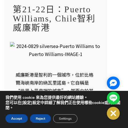
第21-22日：Puerto
Williams, Chile智利
威廉斯港
威廉斯港是智利的一個城市，位於比格
爾海峽南岸的納瓦里諾島。它自稱是
Facebo
“世界上最南端的城市”，然而由於其
Line@
我們使用 cookie 來為您提供最好的網站體驗。
規模較小（約有 2,500 名居民），位於
您可以在[設定]設定中詳細了解我們正在使用哪些cookie或將其關
同一海峽北側的阿根廷城市烏斯懷亞也
閉。
Close
擁有這一稱號。周圍景色壯麗。狂風肆
Accept
Reject
Settings
虐的荒山高過林木線，並經常被白雪覆