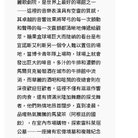
麗歌劇院，是世界上最好的場館之一
——這裡的音樂表演具有空靈的質感，
其卓越的音響效果將琴弓的每一次顫動
和聲帶的每一次震顫都清晰地傳遞給觀
眾。糖果盒球場巨大而陡峭的看台是布
宜諾斯艾利斯另一個令人難以置信的場
地，當博卡青年隊上場時，球場上就會
發出巨大的噪音。多汁的牛排和濃鬱的
馬爾貝克葡萄酒在城市的牛排館中流
淌，而華麗的酒吧和喧鬧的夜總會則在
深夜歡迎狂歡者。這裡不僅有滋滋作響
的肉食，還有擠滿米隆加舞廳的探戈舞
者，他們熱情地昂首闊步，直到凌晨。
品嚐熱氣騰騰的馬黛茶（阿根廷的國
飲），在室內市場購物，探索雷科萊塔
公墓——一座擁有宏偉墳墓和複雜紀念