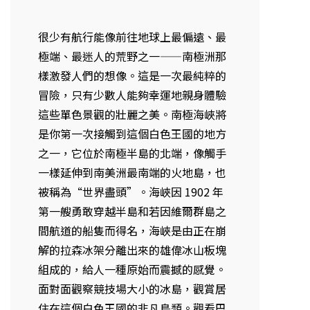
很少有航行能像前往地球上最偏遠、最
極端、最迷人的荒野之一——南極洲那
樣激發人們的想像。這是一次最純粹的
冒險，只有少數人能夠幸運地親身體驗
這些單色景觀的壯麗之美。南極海峽將
是你第一次接觸到這個白色王國的地方
之一，它位於南極半島的北端，像觸手
一樣延伸到南美洲最南端的火地島，也
被稱為“世界盡頭”。海峽因 1902 年
第一艘勇敢穿越半島和若因維爾群島之
間航道的船隻而得名，海峽是由正在崩
解的拉森冰架分離出來的雄偉冰山板塊
組成的，給人一種原始而震撼的感覺。
面對面觀察競技場大小的冰島，觀賞居
住在這個白色王國的非凡鳥類。觀看巴