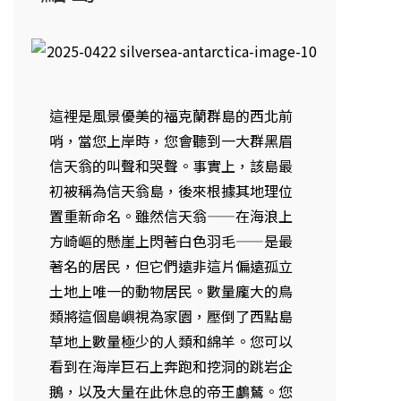
這裡是風景優美的福克蘭群島的西北前
哨，當您上岸時，您會聽到一大群黑眉
信天翁的叫聲和哭聲。事實上，該島最
初被稱為信天翁島，後來根據其地理位
置重新命名。雖然信天翁——在海浪上
方崎嶇的懸崖上閃著白色羽毛——是最
著名的居民，但它們遠非這片偏遠孤立
土地上唯一的動物居民。數量龐大的鳥
類將這個島嶼視為家園，壓倒了西點島
草地上數量極少的人類和綿羊。您可以
看到在海岸巨石上奔跑和挖洞的跳岩企
鵝，以及大量在此休息的帝王鸕鶿。您