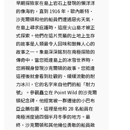
早期探險家在島上岩石上發現的懶洋洋
的像海豹，直到 1916 年，歐內斯特·
沙克爾頓和他的船員們遭遇惡劣天氣，
在島上尋求庇護時，這座火山島才被正
式探索。他們在這片荒蕪的土地上生存
的故事是人類最令人回味和鼓舞人心的
故事之一。象島深深銘刻在南極探險的
傳奇中，當您抵達島上的冰雪世界時，
您將親身發現沙克爾頓的故事。您抵達
這裡後就會看到壯觀的、緩緩流動的耐
力冰川，它的名字來自他們的船「耐力
號」。參觀矗立在 Point Wild 的沙克爾
頓紀念碑，他經常被一群遷徙的小巴布
亞企鵝包圍，這裡是他和 28 名船員在
南極洲度過四個半月冬季的地方。最
終，沙克爾頓和其他幾位勇敢的船員啟