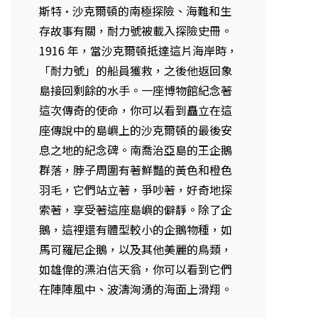
斯特·沙克爾頓的南極探險、海難和生
存故事有關，耐力號被載入探險史冊。
1916 年，當沙克爾頓抵達這片海岸時，
「耐力號」的船員獲救，之後他返回象
島接回剩餘的水手。一座博物館紀念著
這次傳奇的使命，你可以看到矗立在這
座傳說中的島嶼上的沙克爾頓的最後安
息之地的紀念碑。南喬治亞島的王企鵝
群落，脖子周圍有著鮮豔的黃色和橙色
羽毛，它們站立著，爭吵著，好奇地探
索著，享受著這座島嶼的僻靜。除了企
鵝，這裡還有體型較小的企鵝物種，如
馬可羅尼企鵝，以及其他美麗的鳥類，
如雄偉的漂泊信天翁，你可以看到它們
在陣陣風中、波濤洶湧的海面上滑翔。