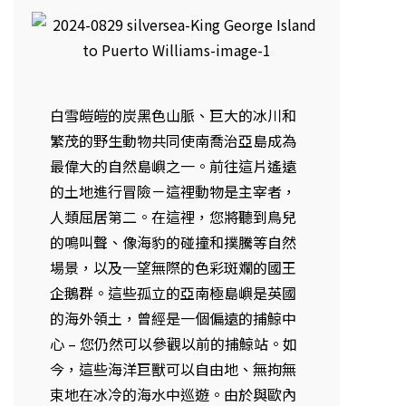
白雪皚皚的炭黑色山脈、巨大的冰川和
繁茂的野生動物共同使南喬治亞島成為
最偉大的自然島嶼之一。前往這片遙遠
的土地進行冒險－這裡動物是主宰者，
人類屈居第二。在這裡，您將聽到鳥兒
的鳴叫聲、像海豹的碰撞和撲騰等自然
場景，以及一望無際的色彩斑斕的國王
企鵝群。這些孤立的亞南極島嶼是英國
的海外領土，曾經是一個偏遠的捕鯨中
心 – 您仍然可以參觀以前的捕鯨站。如
今，這些海洋巨獸可以自由地、無拘無
束地在冰冷的海水中巡​​遊。由於與歐內