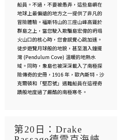
船員。不過，不要被愚弄，這些島嶼在
地球上最偏遠的地方之一提供了非凡的
冒險體驗。福斯特山的三座山峰高聳於
群島之上，當您駛入欺騙島宏偉的坍塌
火山口的核心時，您會感覺心跳加速。
徒步遊覽月球般的地貌，甚至潛入鐘擺
灣 (Pendulum Cove) 溫暖的地熱水
域。同時，象島也被深深載入了南極探
險傳奇的史冊，1916 年，歐內斯特·沙
克爾頓和「堅忍號」遇難船員在這裡奇
蹟般地度過了嚴酷的南極寒冬。
第20日：Drake
Passage德雷克海峽