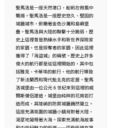
聖馬洛是一座天然港口，船帆在微風中
飄揚。聖馬洛是一座歷史悠久、堅固的
城牆城市，俯瞰著金色沙灘和島嶼堡
壘。聖馬洛與大陸的聯繫十分脆弱，歷
史上這裡曾是熟練水手和新世界探險家
的家園，也是掠奪者的家園，因此這裡
獲得了「海盜城」的稱號。歷史上許多
偉大的航行都是從這裡開始的，其中包
括雅克·卡蒂埃的航行，他的航行導致
了新法蘭西和現代魁北克的定居。聖馬
洛城堡由一位公元 6 世紀來到這裡的威
爾斯僧侶建造，城堡由純粹的花崗岩打
造而成，其陡峭的防禦城牆巍然聳立。
這座充滿氛圍的城牆小鎮背對著大陸，
渴望地凝視著大海。探索充滿航海故事
和中世紀魅力的街道——這些街道在第