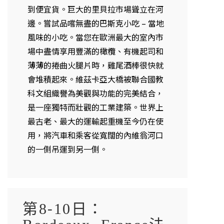
到便宜貨。巨大的里貝拉市場聳立在河
邊。嘗試品嚐無盡的巴斯克小吃 – 當地
風味的小吃。當您在歐洲最大的室內市
場中盡情享用豐滿的橄欖、有機起司和
薄薄的捲曲火腿片時，雞尾酒棒很快就
會堆積起來。維茲卡亞大橋被聯合國教
科文組織譽為美觀與功能的完美結合，
是一座獨特而壯觀的工業建築。世界上
最古老、最大的運輸起重機至今仍在使
用，將汽車和乘客從寬闊的內維翁河口
的一側吊運到另一側。
第8-10日：