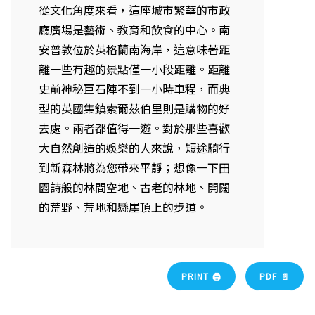
從文化角度來看，這座城市繁華的市政
廳廣場是藝術、教育和飲食的中心。南
安普敦位於英格蘭南海岸，這意味著距
離一些有趣的景點僅一小段距離。距離
史前神秘巨石陣不到一小時車程，而典
型的英國集鎮索爾茲伯里則是購物的好
去處。兩者都值得一遊。對於那些喜歡
大自然創造的娛樂的人來說，短途騎行
到新森林將為您帶來平靜；想像一下田
園詩般的林間空地、古老的林地、開闊
的荒野、荒地和懸崖頂上的步道。
PRINT 🖨
PDF 📄