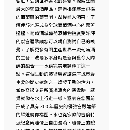
萄酒，受到世界各地的喜愛。探索法國
最大的葡萄酒產區，穿過掛滿塵土飛揚
的葡萄藤的葡萄園，然後進入酒窖，了
解使該地區成為全球葡萄酒中心的艱苦
過程。葡萄酒城葡萄酒博物館廣受好評
的感官體驗讓您可以親自測試自己的嗅
覺，了解更多有關生產世界一流葡萄酒
的工藝。波爾多本身就是新與舊令人陶
醉的融合——水鏡完美地詮釋了這一
點。這個生動的藝術裝置讓這座城市最
重要的歷史遺跡之一煥發了新的活力，
當你穿過交易所廣場涼爽的薄霧時，感
覺就像在水上行走一樣。濕氣在您面前
形成了具有 300 年歷史的優雅宮殿建築
的輝煌鏡像構圖。水也從宏偉的吉倫特
派紀念碑雕像上自由流淌，雕像上的駿