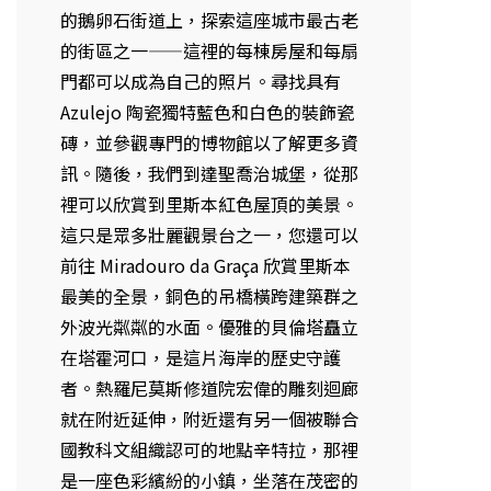
的鵝卵石街道上，探索這座城市最古老
的街區之一——這裡的每棟房屋和每扇
門都可以成為自己的照片。尋找具有
Azulejo 陶瓷獨特藍色和白色的裝飾瓷
磚，並參觀專門的博物館以了解更多資
訊。隨後，我們到達聖喬治城堡，從那
裡可以欣賞到里斯本紅色屋頂的美景。
這只是眾多壯麗觀景台之一，您還可以
前往 Miradouro da Graça 欣賞里斯本
最美的全景，銅色的吊橋橫跨建築群之
外波光粼粼的水面。優雅的貝倫塔矗立
在塔霍河口，是這片海岸的歷史守護
者。熱羅尼莫斯修道院宏偉的雕刻迴廊
就在附近延伸，附近還有另一個被聯合
國教科文組織認可的地點辛特拉，那裡
是一座色彩繽紛的小鎮，坐落在茂密的