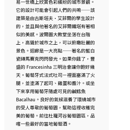
易一世橋上欣賞色彩繽紛的城市景觀。
它的設計可能會引起人們的共鳴——該
建築是由古斯塔夫·艾菲爾的學生設計
的，並且與他著名的艾菲爾鐵塔有著相
似的美感。波爾圖大教堂坐落在台階
上，高聳於城市之上，可以俯瞰壯麗的
景色。迴廊是一大亮點——著名的藍白
瓷磚馬賽克閃閃發光。如果你餓了，豐
盛的 Francesinha 三明治會讓你飽好幾
天。葡萄牙式法式吐司－裡面塞滿了火
腿，並塗滿了起司、雞蛋和醬汁。或坐
下來享用葡萄牙隨處可見的鹹鱈魚
Bacalhau。良好的氣候滋養了環繞城市
的受人尊敬的葡萄園，幫助這裡收穫完
美的葡萄。前往杜羅河谷葡萄園區，品
嚐一些最好的當地葡萄酒。