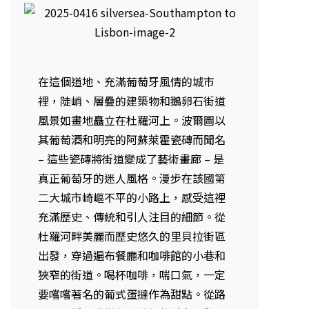
在這個道地、充滿葡萄牙風情的城市
裡，陡峭、層疊的建築物和鵝卵石街道
風景如畫地矗立在杜羅河上。波爾圖以
其葡萄酒和明亮的阿蘇萊霍瓷磚而聞名
– 這些瓷磚將街道變成了藝術畫廊 – 是
真正葡萄牙的迷人風格。漫步在該國第
二大城市崎嶇不平的小路上，感受這裡
充滿歷史、傳統和引人注目的細節。從
杜羅河畔美麗而歷史悠久的里貝拉街區
出發，穿過遍布餐廳和咖啡館的小巷和
狹窄的街道。喝杯咖啡，喘口氣，一定
要嚐嚐著名的葡式蛋撻作為甜點。從路