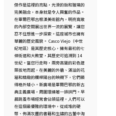
傑作是這裡的亮點，光滑的鈦和玻璃的
完美融合，本身就是令人興奮的作品。
在畢爾巴鄂古根漢美術館內，明亮寬敞
的內部空間展出世界一流的展覽，讓您
忍不住想進一步探索。這座城市也擁有
華麗的歷史風貌。 Casco Viejo（中世
紀地區）是其歷史核心，擁有最初的七
條街道和大教堂，其歷史可追溯到 14
世紀。當您行走時，兩旁高聳的彩色建
築拔地而起，在美麗的外牆、滿溢的花
箱和精緻的欄桿陽台的映襯下，它們顯
得格外矮小。新廣場是畢爾巴鄂的新古
典主義廣場，周圍環繞著一排拱門。早
晨跳蚤市場經常會佔領這裡，人們可以
在這個最優雅的環境中，從成堆的硬
幣、佈滿灰塵的書籍和生鏽的古董中淘