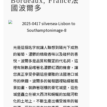
Bordeaux, France法
國波爾多
光是這個名字就讓人聯想到陽光下成熟
的葡萄、濃鬱的精緻香味以及碰杯的喜
悅。波爾多是品質和聲望的代名詞，這
裡有無數品嚐著名濃鬱紅酒的機會，讓
您真正享受參觀這座優雅的法國港口城
市的樂趣。波爾多的葡萄園裡點綴著風
景如畫、裝飾著塔樓的豪宅城堡，這些
城堡矗立在被大西洋和蜿蜒的加龍河軟
化的土地上，不斷生產出備受推崇的葡