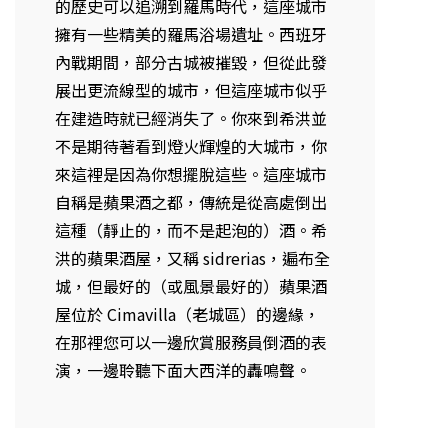
的歷史可以追溯到羅馬時代，這座城市
擁有一些精美的羅馬浴場遺址。西班牙
內戰期間，部分古城被摧毀，但從此發
展出更流線型的城市，但這座城市似乎
在建造時就已經消失了。你來到希洪並
不是期待著看到燈火輝煌的大城市，你
來這裡是因為你想擺脫這些。這座城市
自稱是蘋果酒之都，傳統是從高處倒出
這種（靜止的，而不是起泡的）酒。希
洪的蘋果酒屋，又稱 sidrerias，遍布全
城，但最好的（或風景最好的）蘋果酒
屋位於 Cimavilla（老城區）的邊緣，
在那裡您可以一邊欣賞服務員倒酒的表
演，一邊聆聽下面大西洋的轟鳴聲。