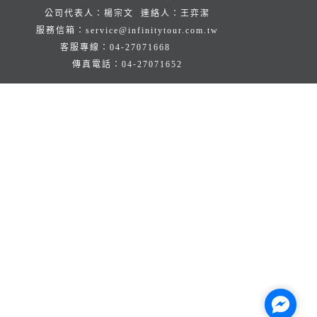
公司代表人：楊宗文 連絡人：王弈潔
服務信箱：
service@infinitytour.com.tw
客服專線：
04-27071668
傳真電話：
04-27071652
Facebo