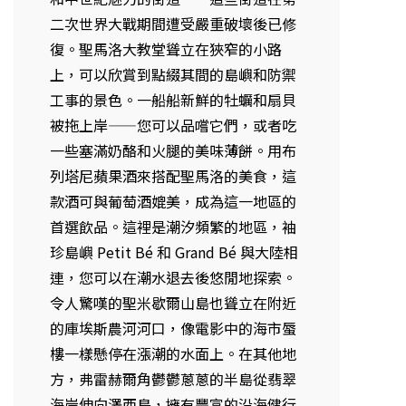
二次世界大戰期間遭受嚴重破壞後已修
復。聖馬洛大教堂聳立在狹窄的小路
上，可以欣賞到點綴其間的島嶼和防禦
工事的景色。一船船新鮮的牡蠣和扇貝
被拖上岸——您可以品嚐它們，或者吃
一些塞滿奶酪和火腿的美味薄餅。用布
列塔尼蘋果酒來搭配聖馬洛的美食，這
款酒可與葡萄酒媲美，成為這一地區的
首選飲品。這裡是潮汐頻繁的地區，袖
珍島嶼 Petit Bé 和 Grand Bé 與大陸相
連，您可以在潮水退去後悠閒地探索。
令人驚嘆的聖米歇爾山島也聳立在附近
的庫埃斯農河河口，像電影中的海市蜃
樓一樣懸停在漲潮的水面上。在其他地
方，弗雷赫爾角鬱鬱蔥蔥的半島從翡翠
海岸伸向澤西島，擁有豐富的沿海健行