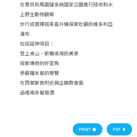
在喬貝和馬圖薩多納國家公園進行陸地和水
上野生動物觀察
步行或選擇搭乘直升機探索壯觀的維多利亞
瀑布
包括延伸項目：
登上桌山，俯瞰桌灣的美景
探索傳奇的好望角
參觀羅本島的導覽
在西蒙斯敦附近與企鵝群會面
品嚐南非葡萄酒
PRINT 🖨
PDF 📄