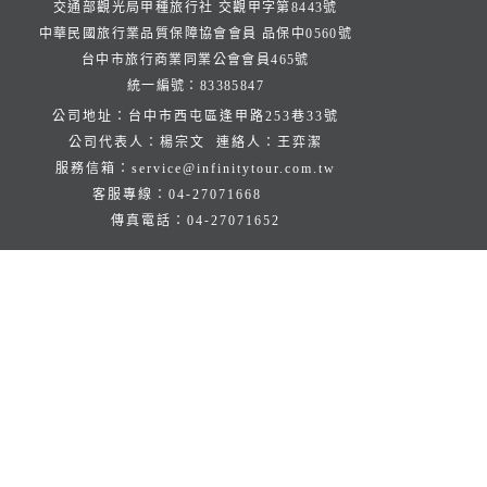
交通部觀光局甲種旅行社 交觀甲字第8443號
中華民國旅行業品質保障協會會員 品保中0560號
台中市旅行商業同業公會會員465號
統一編號：83385847
公司地址：台中市西屯區逢甲路253巷33號
公司代表人：楊宗文 連絡人：王弈潔
服務信箱：
service@infinitytour.com.tw
客服專線：
04-27071668
傳真電話：
04-27071652