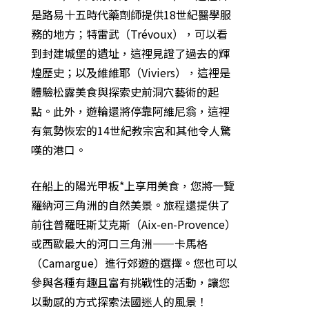
是路易十五時代藥劑師提供18世紀醫學服
務的地方；特雷武（Trévoux），可以看
到封建城堡的遺址，這裡見證了過去的輝
煌歷史；以及維維耶（Viviers），這裡是
體驗松露美食與探索史前洞穴藝術的起
點。此外，遊輪還將停靠阿維尼翁，這裡
有氣勢恢宏的14世紀教宗宮和其他令人驚
嘆的港口。
在船上的陽光甲板*上享用美食，您將一覽
羅納河三角洲的自然美景。旅程還提供了
前往普羅旺斯艾克斯（Aix-en-Provence）
或西歐最大的河口三角洲——卡馬格
（Camargue）進行郊遊的選擇。您也可以
參與各種有趣且富有挑戰性的活動，讓您
以動感的方式探索法國迷人的風景！