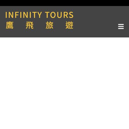
天數 / 5天
雪梨馬拉松