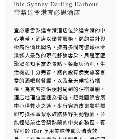
ibis Sydney Darling Harbour
雪梨達令港宜必思酒店
宜必思雪梨達令港酒店位於達令港的中
心地帶，酒店以優質服務、簡約設計與
極高性價比聞名，擁有多間可俯瞰達令
港迷人景致的現代舒適客房，周邊更匯
聚眾多知名旅遊景點、餐廳與酒吧，生
活機能十分完善。館內設有備受旅客喜
愛的酒吧與餐廳，以及全天候接待櫃
檯，為賓客提供便利周到的住宿體驗。
酒店地理位置極為優越，距離國際會展
中心僅數步之遙，步行穿過皮爾蒙特橋
即可抵達雪梨水族館與野生動物園，並
能輕鬆前往雪梨熱鬧的中央商務區。賓
客可於 iBar 享用美味佳餚與清爽飲