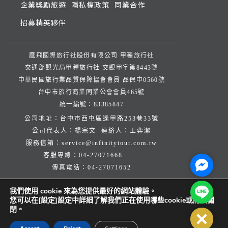
企業獎勵旅遊
隱私權政策
同業合作
招募精英夥伴
鷹飛國際旅行社股份有限公司 甲種旅行社
交通部觀光局甲種旅行社 交觀甲字第8443號
中華民國旅行業品質保障協會會員 品保中0560號
台中市旅行商業同業公會會員465號
統一編號：83385847
公司地址：台中市西屯區逢甲路253巷33號
公司代表人：楊宗文 連絡人：王弈潔
服務信箱：
service@infinitytour.com.tw
客服專線：
04-27071668
Facebo
傳真電話：
04-27071652
Line@
我們使用 cookie 來為您提供最好的網站體驗。
您可以在[設定]設定中詳細了解我們正在使用哪些cookie或將其關
閉。
Close