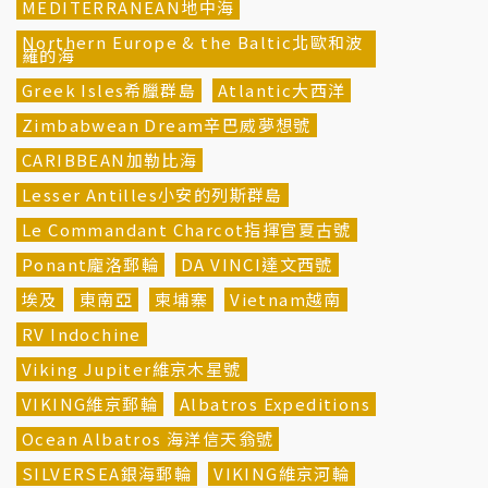
MEDITERRANEAN地中海
Northern Europe & the Baltic北歐和波
羅的海
Greek Isles希臘群島
Atlantic大西洋
Zimbabwean Dream辛巴威夢想號
CARIBBEAN加勒比海
Lesser Antilles小安的列斯群島
Le Commandant Charcot指揮官夏古號
Ponant龐洛郵輪
DA VINCI達文西號
埃及
東南亞
柬埔寨
Vietnam越南
RV Indochine
Viking Jupiter維京木星號
VIKING維京郵輪
Albatros Expeditions
Ocean Albatros 海洋信天翁號
SILVERSEA銀海郵輪
VIKING維京河輪