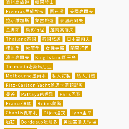
濟州島旅遊
韓國釜山
Rivieras里維埃拉
圓石灘
美國高爾夫
拉斯維加斯
蒙古旅遊
泰國高爾夫
金鷹節
攝影行程
越南高爾夫
Thailand泰國
泰國旅遊
日本高爾夫
櫻花季
紫藤季
女性專屬
閨蜜行程
澳洲高爾夫
King Island國王島
Tasmania塔斯馬尼亞
Melbourne墨爾本
私人訂製
私人飛機
Ritz-Carlton Yacht麗思卡爾頓郵輪
曼谷
Pattaya芭達雅
Paris巴黎
France法國
Reims蘭斯
Chablis夏布利
Dijon迪戎
Lyon里昂
酒莊
Bordeaux波爾多
美國高爾夫球場