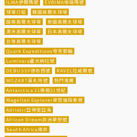
ILMA伊爾瑪號
EVRIMA埃瑞瑪號
球場介紹
韓國高爾夫球場
越南高爾夫球場
泰國高爾夫球場
澳洲高爾夫球場
日本高爾夫球場
台灣高爾夫球場
Quark Expeditions夸克郵輪
Luminara盧米納拉號
DEBUSSY德布西號
RAVEL拉威爾號
MOZART莫札特號
熱門推薦
Antarctica 21南極21世紀
Magellan Explorer麥哲倫探索號
Adriatic亞得里亞海
African Dream非洲夢想號
South Africa南非