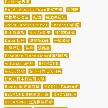
Da Nang峴港
Hoi An Ancient Town會安古鎮
香檳區
勃根地紅酒區
紅酒
紅酒馬拉松
Croisi Europe Cruises
Indonesia印尼
Bali峇里島
Hoi An會安
杜拜高爾夫
Dubai杜拜
波爾多酒莊
一級酒莊
二級酒莊
神戶
淡路島
Poseidon Expeditions波塞頓郵輪
Antarctica南極
BELMOND
Arctic北極
歐洲河輪七大河系
如何在日本打高爾夫球
Riverside河濱河輪
MOSELLE莫瑟爾河
BELMOND法國豪華河輪
RHONE隆河
OCEANWIDE泛海探險郵輪