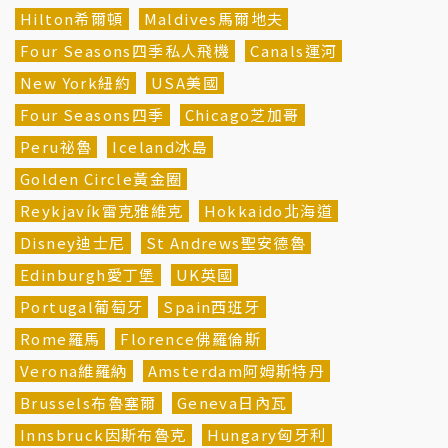
Hilton希爾頓
Maldives馬爾地夫
Four Seasons四季私人飛機
Canals運河
New York紐約
USA美國
Four Seasons四季
Chicago芝加哥
Peru祕魯
Iceland冰島
Golden Circle黃金圈
Reykjavík雷克雅維克
Hokkaido北海道
Disney迪士尼
St Andrews聖安德魯
Edinburgh愛丁堡
UK英國
Portugal葡萄牙
Spain西班牙
Rome羅馬
Florence佛羅倫斯
Verona維羅納
Amsterdam阿姆斯特丹
Brussels布魯塞爾
Geneva日內瓦
Innsbruck因斯布魯克
Hungary匈牙利