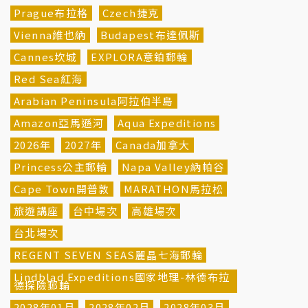
Prague布拉格
Czech捷克
Vienna維也納
Budapest布達佩斯
Cannes坎城
EXPLORA意鉑郵輪
Red Sea紅海
Arabian Peninsula阿拉伯半島
Amazon亞馬遜河
Aqua Expeditions
2026年
2027年
Canada加拿大
Princess公主郵輪
Napa Valley納帕谷
Cape Town開普敦
MARATHON馬拉松
旅遊講座
台中場次
高雄場次
台北場次
REGENT SEVEN SEAS麗晶七海郵輪
Lindblad Expeditions國家地理-林德布拉
德探險郵輪
2028年01月
2028年02月
2028年03月