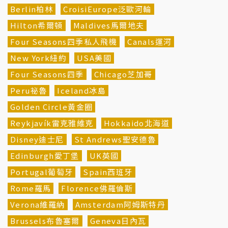
Berlin柏林
CroisiEurope泛歐河輪
Hilton希爾頓
Maldives馬爾地夫
Four Seasons四季私人飛機
Canals運河
New York紐約
USA美國
Four Seasons四季
Chicago芝加哥
Peru祕魯
Iceland冰島
Golden Circle黃金圈
Reykjavík雷克雅維克
Hokkaido北海道
Disney迪士尼
St Andrews聖安德魯
Edinburgh愛丁堡
UK英國
Portugal葡萄牙
Spain西班牙
Rome羅馬
Florence佛羅倫斯
Verona維羅納
Amsterdam阿姆斯特丹
Brussels布魯塞爾
Geneva日內瓦