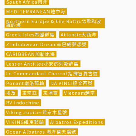
South Africa南非
MEDITERRANEAN地中海
Northern Europe & the Baltic北歐和波
羅的海
Greek Isles希臘群島
Atlantic大西洋
Zimbabwean Dream辛巴威夢想號
CARIBBEAN加勒比海
Lesser Antilles小安的列斯群島
Le Commandant Charcot指揮官夏古號
Ponant龐洛郵輪
DA VINCI達文西號
埃及
東南亞
柬埔寨
Vietnam越南
RV Indochine
Viking Jupiter維京木星號
VIKING維京郵輪
Albatros Expeditions
Ocean Albatros 海洋信天翁號