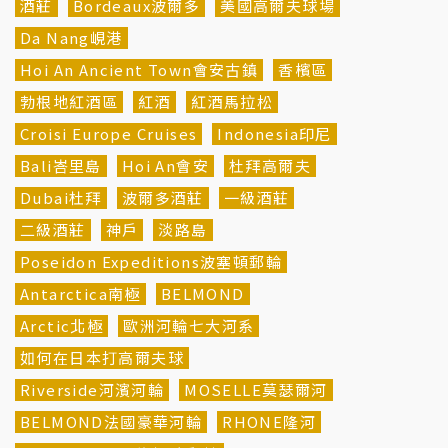
酒莊
Bordeaux波爾多
美國高爾夫球場
Da Nang峴港
Hoi An Ancient Town會安古鎮
香檳區
勃根地紅酒區
紅酒
紅酒馬拉松
Croisi Europe Cruises
Indonesia印尼
Bali峇里島
Hoi An會安
杜拜高爾夫
Dubai杜拜
波爾多酒莊
一級酒莊
二級酒莊
神戶
淡路島
Poseidon Expeditions波塞頓郵輪
Antarctica南極
BELMOND
Arctic北極
歐洲河輪七大河系
如何在日本打高爾夫球
Riverside河濱河輪
MOSELLE莫瑟爾河
BELMOND法國豪華河輪
RHONE隆河