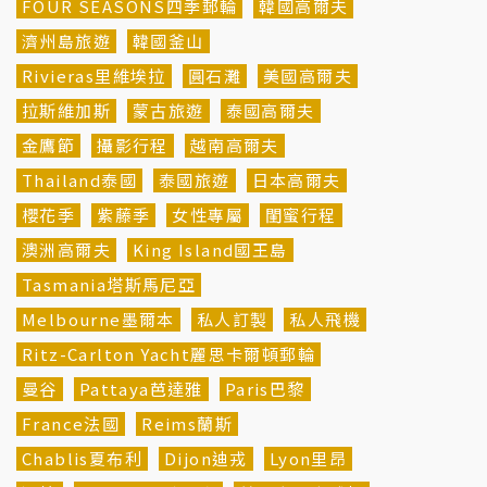
FOUR SEASONS四季郵輪
韓國高爾夫
濟州島旅遊
韓國釜山
Rivieras里維埃拉
圓石灘
美國高爾夫
拉斯維加斯
蒙古旅遊
泰國高爾夫
金鷹節
攝影行程
越南高爾夫
Thailand泰國
泰國旅遊
日本高爾夫
櫻花季
紫藤季
女性專屬
閨蜜行程
澳洲高爾夫
King Island國王島
Tasmania塔斯馬尼亞
Melbourne墨爾本
私人訂製
私人飛機
Ritz-Carlton Yacht麗思卡爾頓郵輪
曼谷
Pattaya芭達雅
Paris巴黎
France法國
Reims蘭斯
Chablis夏布利
Dijon迪戎
Lyon里昂