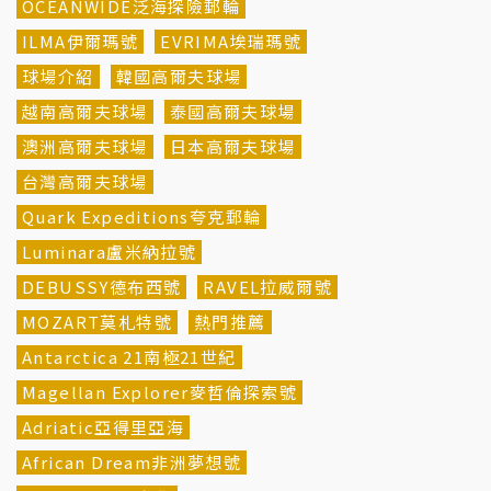
OCEANWIDE泛海探險郵輪
ILMA伊爾瑪號
EVRIMA埃瑞瑪號
球場介紹
韓國高爾夫球場
越南高爾夫球場
泰國高爾夫球場
澳洲高爾夫球場
日本高爾夫球場
台灣高爾夫球場
Quark Expeditions夸克郵輪
Luminara盧米納拉號
DEBUSSY德布西號
RAVEL拉威爾號
MOZART莫札特號
熱門推薦
Antarctica 21南極21世紀
Magellan Explorer麥哲倫探索號
Adriatic亞得里亞海
African Dream非洲夢想號