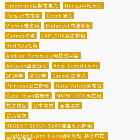
Innsbruck因斯布魯克
Hungary匈牙利
Prague布拉格
Czech捷克
Vienna維也納
Budapest布達佩斯
Cannes坎城
EXPLORA意鉑郵輪
Red Sea紅海
Arabian Peninsula阿拉伯半島
Amazon亞馬遜河
Aqua Expeditions
2026年
2027年
Canada加拿大
Princess公主郵輪
Napa Valley納帕谷
Cape Town開普敦
MARATHON馬拉松
旅遊講座
台中場次
高雄場次
台北場次
REGENT SEVEN SEAS麗晶七海郵輪
Lindblad Expeditions國家地理-林德布拉
德探險郵輪