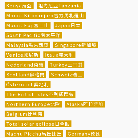
Kenya肯亞
坦尚尼亞Tanzania
Mount Kilimanjaro吉力馬札羅山
Mount Fuji富士山
Japan日本
South Pacific南太平洋
Malaysia馬來西亞
Singapore新加坡
Venice威尼斯
Italia義大利
Nederland荷蘭
Turkey土耳其
Scotland蘇格蘭
Schweiz瑞士
Österreich奧地利
The British Isles不列顛群島
Northern Europe北歐
Alaska阿拉斯加
Belgium比利時
Total solar eclipse日全蝕
Machu Picchu馬丘比丘
Germany德國