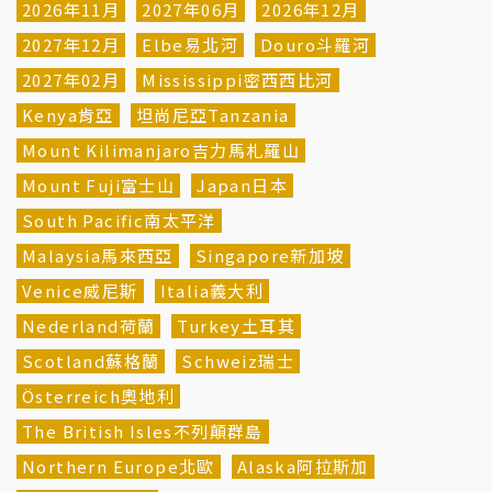
2026年11月
2027年06月
2026年12月
2027年12月
Elbe易北河
Douro斗羅河
2027年02月
Mississippi密西西比河
Kenya肯亞
坦尚尼亞Tanzania
Mount Kilimanjaro吉力馬札羅山
Mount Fuji富士山
Japan日本
South Pacific南太平洋
Malaysia馬來西亞
Singapore新加坡
Venice威尼斯
Italia義大利
Nederland荷蘭
Turkey土耳其
Scotland蘇格蘭
Schweiz瑞士
Österreich奧地利
The British Isles不列顛群島
Northern Europe北歐
Alaska阿拉斯加