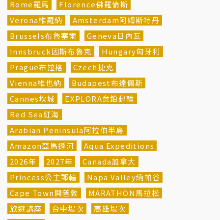
Rome羅馬
Florence佛羅倫斯
Verona維羅納
Amsterdam阿姆斯特丹
Brussels布魯塞爾
Geneva日內瓦
Innsbruck因斯布魯克
Hungary匈牙利
Prague布拉格
Czech捷克
Vienna維也納
Budapest布達佩斯
Cannes坎城
EXPLORA意鉑郵輪
Red Sea紅海
Arabian Peninsula阿拉伯半島
Amazon亞馬遜河
Aqua Expeditions
2026年
2027年
Canada加拿大
Princess公主郵輪
Napa Valley納帕谷
Cape Town開普敦
MARATHON馬拉松
旅遊講座
台中場次
高雄場次