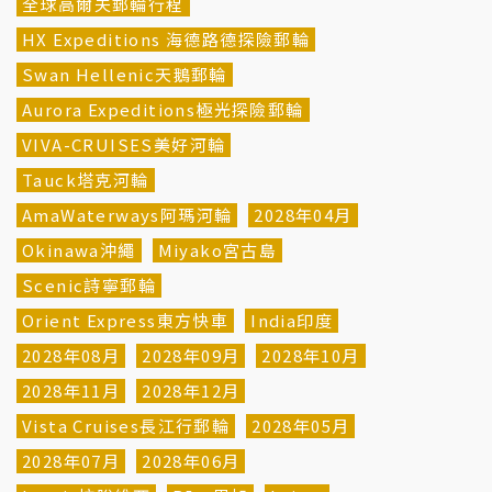
全球高爾夫郵輪行程
HX Expeditions 海德路德探險郵輪
Swan Hellenic天鵝郵輪
Aurora Expeditions極光探險郵輪
VIVA-CRUISES美好河輪
Tauck塔克河輪
AmaWaterways阿瑪河輪
2028年04月
Okinawa沖繩
Miyako宮古島
Scenic詩寧郵輪
Orient Express東方快車
India印度
2028年08月
2028年09月
2028年10月
2028年11月
2028年12月
Vista Cruises長江行郵輪
2028年05月
2028年07月
2028年06月