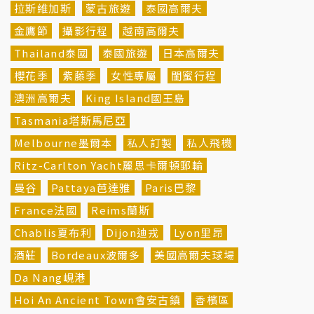
拉斯維加斯
蒙古旅遊
泰國高爾夫
金鷹節
攝影行程
越南高爾夫
Thailand泰國
泰國旅遊
日本高爾夫
櫻花季
紫藤季
女性專屬
閨蜜行程
澳洲高爾夫
King Island國王島
Tasmania塔斯馬尼亞
Melbourne墨爾本
私人訂製
私人飛機
Ritz-Carlton Yacht麗思卡爾頓郵輪
曼谷
Pattaya芭達雅
Paris巴黎
France法國
Reims蘭斯
Chablis夏布利
Dijon迪戎
Lyon里昂
酒莊
Bordeaux波爾多
美國高爾夫球場
Da Nang峴港
Hoi An Ancient Town會安古鎮
香檳區