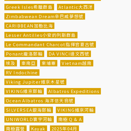
Greek Isles希臘群島
Atlantic大西洋
Zimbabwean Dream辛巴威夢想號
CARIBBEAN加勒比海
Lesser Antilles小安的列斯群島
Le Commandant Charcot指揮官夏古號
Ponant龐洛郵輪
DA VINCI達文西號
埃及
東南亞
柬埔寨
Vietnam越南
RV Indochine
Viking Jupiter維京木星號
VIKING維京郵輪
Albatros Expeditions
Ocean Albatros 海洋信天翁號
SILVERSEA銀海郵輪
VIKING維京河輪
UNIWORLD寰宇河輪
南極 Q & A
南極露營
Kayak
2025年04月