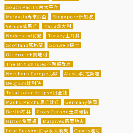
South Pacific南太平洋
Malaysia馬來西亞
Singapore新加坡
Venice威尼斯
Italia義大利
Nederland荷蘭
Turkey土耳其
Scotland蘇格蘭
Schweiz瑞士
Österreich奧地利
The British Isles不列顛群島
Northern Europe北歐
Alaska阿拉斯加
Belgium比利時
Total solar eclipse日全蝕
Machu Picchu馬丘比丘
Germany德國
Berlin柏林
CroisiEurope泛歐河輪
Hilton希爾頓
Maldives馬爾地夫
Four Seasons四季私人飛機
Canals運河