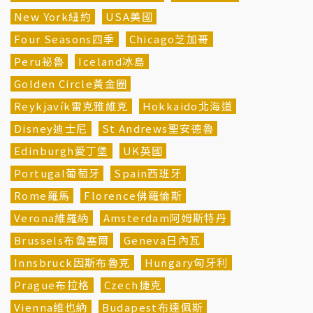
New York紐約
USA美國
Four Seasons四季
Chicago芝加哥
Peru祕魯
Iceland冰島
Golden Circle黃金圈
Reykjavík雷克雅維克
Hokkaido北海道
Disney迪士尼
St Andrews聖安德魯
Edinburgh愛丁堡
UK英國
Portugal葡萄牙
Spain西班牙
Rome羅馬
Florence佛羅倫斯
Verona維羅納
Amsterdam阿姆斯特丹
Brussels布魯塞爾
Geneva日內瓦
Innsbruck因斯布魯克
Hungary匈牙利
Prague布拉格
Czech捷克
Vienna維也納
Budapest布達佩斯