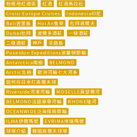
勃根地紅酒區
紅酒
紅酒馬拉松
Croisi Europe Cruises
Indonesia印尼
Bali峇里島
Hoi An會安
杜拜高爾夫
Dubai杜拜
波爾多酒莊
一級酒莊
二級酒莊
神戶
淡路島
Poseidon Expeditions波塞頓郵輪
Antarctica南極
BELMOND
Arctic北極
歐洲河輪七大河系
如何在日本打高爾夫球
Riverside河濱河輪
MOSELLE莫瑟爾河
BELMOND法國豪華河輪
RHONE隆河
OCEANWIDE泛海探險郵輪
ILMA伊爾瑪號
EVRIMA埃瑞瑪號
球場介紹
韓國高爾夫球場