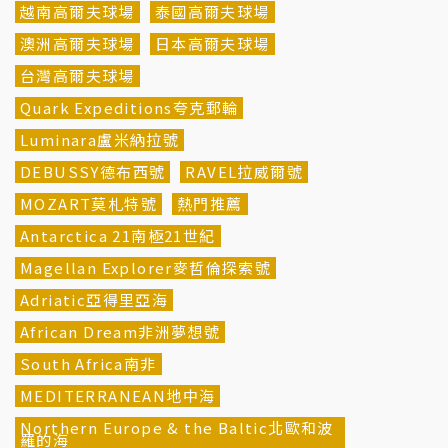
越南高爾夫球場
泰國高爾夫球場
澳洲高爾夫球場
日本高爾夫球場
台灣高爾夫球場
Quark Expeditions夸克郵輪
Luminara盧米納拉號
DEBUSSY德布西號
RAVEL拉威爾號
MOZART莫札特號
熱門推薦
Antarctica 21南極21世紀
Magellan Explorer麥哲倫探索號
Adriatic亞得里亞海
African Dream非洲夢想號
South Africa南非
MEDITERRANEAN地中海
Northern Europe & the Baltic北歐和波
羅的海