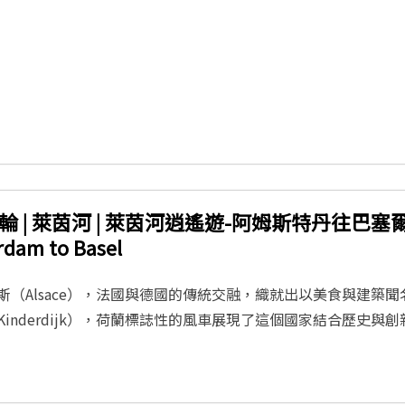
 | 萊茵河 | 萊茵河逍遙遊-阿姆斯特丹往巴塞爾Rhi
rdam to Basel
斯（Alsace），法國與德國的傳統交融，織就出以美食與建築
inderdijk），荷蘭標誌性的風車展現了這個國家結合歷史與創新