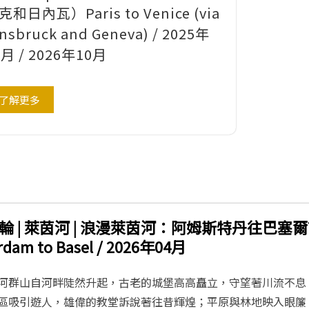
克和日內瓦）Paris to Venice (via
nsbruck and Geneva) / 2025年
0月 / 2026年10月
了解更多
 | 萊茵河 | 浪漫萊茵河：阿姆斯特丹往巴塞爾The R
rdam to Basel / 2026年04月
河群山自河畔陡然升起，古老的城堡高高矗立，守望著川流不息
區吸引遊人，雄偉的教堂訴說著往昔輝煌；平原與林地映入眼簾