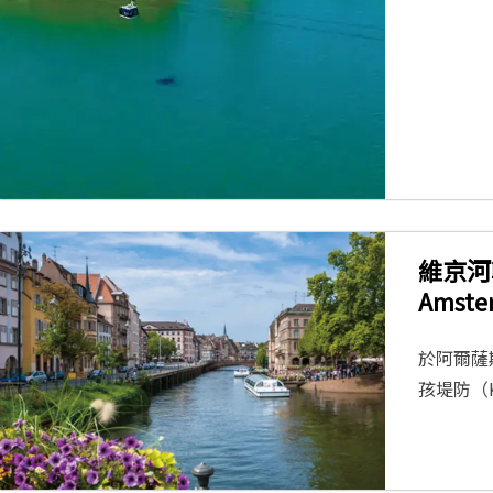
維京河輪
Amste
於阿爾薩
孩堤防（K