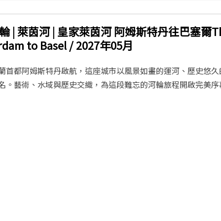
 | 萊茵河 | 皇家萊茵河 阿姆斯特丹往巴塞爾The R
rdam to Basel / 2027年05月
蘭首都阿姆斯特丹啟航，這座城市以風景如畫的運河、歷史悠久
名。藝術、水域與歷史交織，為這段難忘的河輪旅程開啟完美序幕。