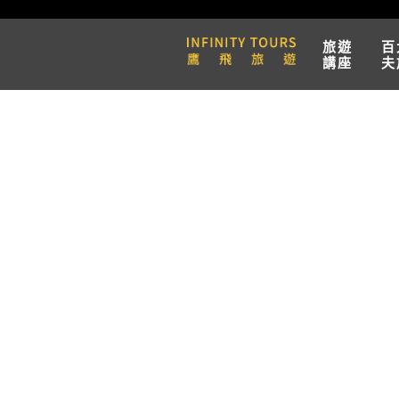
旅遊
百
講座
夫
天數 / 8天
泛歐河輪CroisiEur