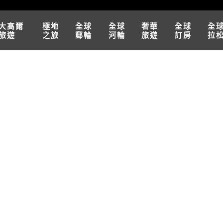
大高爾
極地
全球
全球
奢華
全球
全
旅遊
之旅
郵輪
河輪
旅遊
訂房
拉
ope