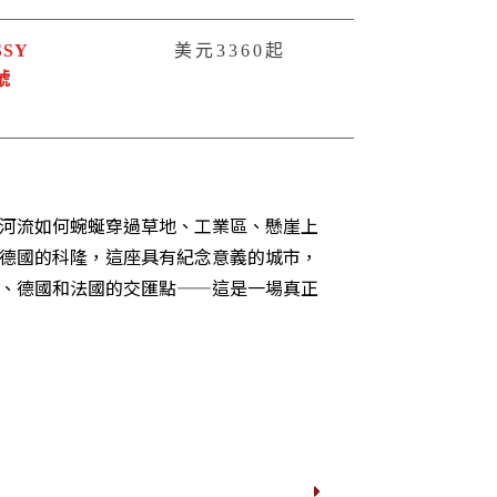
SSY
美元3360起
號
河流如何蜿蜒穿過草地、工業區、懸崖上
德國的科隆，這座具有紀念意義的城市，
、德國和法國的交匯點——這是一場真正