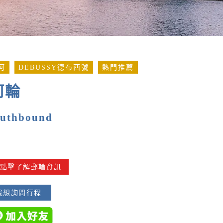
河
DEBUSSY德布西號
熱門推薦
河輪
outhbound
點擊了解郵輪資訊
我想詢問行程