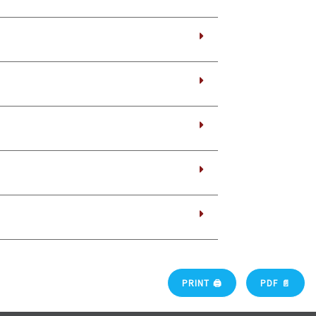
PRINT 🖨
PDF 📄