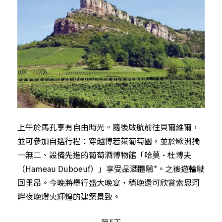
上午於馬孔享有自由時光。隨後啟航前往貝爾維爾，
並可參加自選行程：穿越博若萊葡萄園，並於歐洲獨
一無二、設備先進的葡萄酒博物館「哈莫·杜博夫
（Hameau Duboeuf）」享受品酒體驗*。之後遊輪駛
回里昂。今晚將舉行盛大晚宴，稍晚還可欣賞索恩河
畔夜晚燈火輝煌的建築景致。
第5天