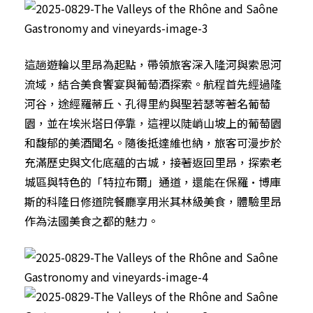
這趟遊輪以里昂為起點，帶領旅客深入隆河與索恩河
流域，結合美食饗宴與葡萄酒探索。航程首先經過隆
河谷，途經羅蒂丘、孔得里約與聖若瑟等著名葡萄
園，並在埃米塔日停靠，這裡以陡峭山坡上的葡萄園
和馥郁的美酒聞名。隨後抵達維也納，旅客可漫步於
充滿歷史與文化底蘊的古城，接著返回里昂，探索老
城區與特色的「特拉布爾」通道，還能在保羅·博庫
斯的科隆日修道院餐廳享用米其林級美食，體驗里昂
作為法國美食之都的魅力。