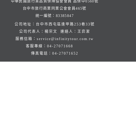
中華民國旅行業品質保障協會會員 品保中0560號
台中市旅行商業同業公會會員465號
統一編號：83385847
公司地址：台中市西屯區逢甲路253巷33號
公司代表人：楊宗文 連絡人：王弈潔
服務信箱：
service@infinitytour.com.tw
客服專線：
04-27071668
傳真電話：
04-27071652