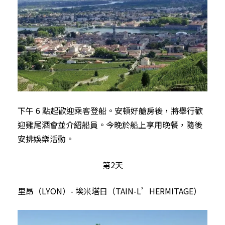
下午 6 點起歡迎乘客登船。安頓好艙房後，將舉行歡
迎雞尾酒會並介紹船員。今晚於船上享用晚餐，隨後
安排娛樂活動。
第2天
里昂（LYON）- 埃米塔日（TAIN-L’HERMITAGE）