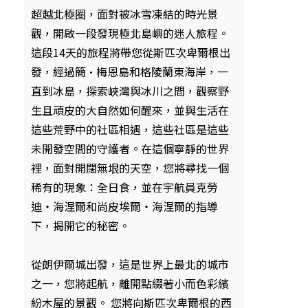
超越北極圈，面對被冰雪凍結的時光景
觀，開啟一段發現極北島嶼的迷人旅程。
這段14天的旅程將帶您從斯匹次卑爾根出
發，經過簡·梅恩島和格陵蘭東海岸，一
直到冰島，探索峽灣與冰川之間，觀察野
生且頑皮的大自然如何醒來，並與生活在
這些荒野中的社區相遇，這些社區是這些
未開發空間的守護者。在這個寧靜的世界
裡，面對開闊無垠的天空，您將尋找一個
稀有的現象：全日食，並在宇航員克勞
迪‧海涅爾和尚皮埃爾‧海涅爾的指導
下，揭開它的秘密。
從朗伊爾城出發，這是世界上最北的城市
之一，您將起航，離開點綴著小而色彩繽
紛木屋的景觀。 您將向斯匹次卑爾根的西