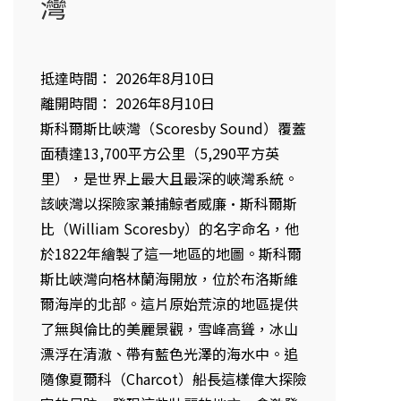
灣
抵達時間： 2026年8月10日
離開時間： 2026年8月10日
斯科爾斯比峽灣（Scoresby Sound）覆蓋
面積達13,700平方公里（5,290平方英
里），是世界上最大且最深的峽灣系統。
該峽灣以探險家兼捕鯨者威廉·斯科爾斯
比（William Scoresby）的名字命名，他
於1822年繪製了這一地區的地圖。斯科爾
斯比峽灣向格林蘭海開放，位於布洛斯維
爾海岸的北部。這片原始荒涼的地區提供
了無與倫比的美麗景觀，雪峰高聳，冰山
漂浮在清澈、帶有藍色光澤的海水中。追
隨像夏爾科（Charcot）船長這樣偉大探險