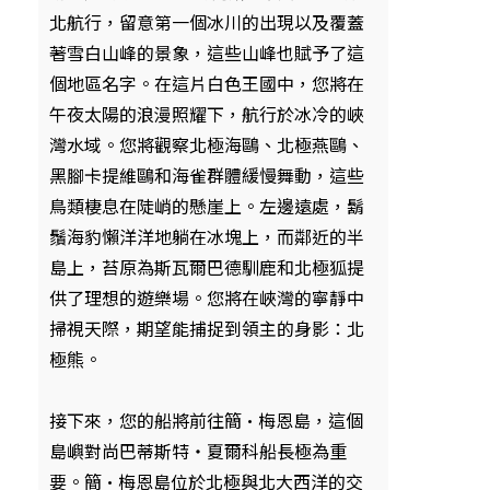
北航行，留意第一個冰川的出現以及覆蓋
著雪白山峰的景象，這些山峰也賦予了這
個地區名字。在這片白色王國中，您將在
午夜太陽的浪漫照耀下，航行於冰冷的峽
灣水域。您將觀察北極海鷗、北極燕鷗、
黑腳卡提維鷗和海雀群體緩慢舞動，這些
鳥類棲息在陡峭的懸崖上。左邊遠處，鬍
鬚海豹懶洋洋地躺在冰塊上，而鄰近的半
島上，苔原為斯瓦爾巴德馴鹿和北極狐提
供了理想的遊樂場。您將在峽灣的寧靜中
掃視天際，期望能捕捉到領主的身影：北
極熊。
接下來，您的船將前往簡·梅恩島，這個
島嶼對尚巴蒂斯特‧夏爾科船長極為重
要。簡·梅恩島位於北極與北大西洋的交