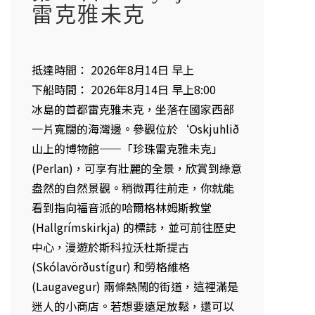
雷克雅未克
抵達時間： 2026年8月14日 早上
下船時間： 2026年8月14日 早上8:00
冰島的首都雷克雅未克，坐落在國家西部
一片寬闊的海灣邊。參觀位於‘Oskjuhlið
山上的博物館——「珍珠雷克雅未克」
(Perlan)，可享有壯麗的全景，欣賞到綠意
盎然的自然景觀。稍微再往前走，你就能
看到指向福音派的哈爾格林姆斯教堂
(Hallgrímskirkja) 的標誌，並可前往歷史
中心，漫遊於斯科拉沃杜斯提古
(Skólavörðustígur) 和勞格維格
(Laugavegur) 兩條熱鬧的街道，這裡滿是
迷人的小商店。若想要遠足放鬆，還可以