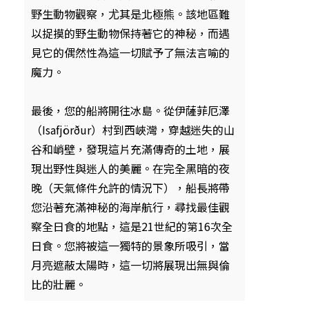
野生動物觀察，尤其是北極熊。該地區難
以捉摸的野生動物保持著它的神秘，而遇
見它的偶然性為這一切賦予了無法言喻的
魔力。
最後，您的船將開往冰島。從伊薩菲厄澤
（Isafjörður）村到西峽灣，穿越迷失的山
谷和峭壁，發現這片充滿傳奇的土地，展
現出野性與迷人的美麗。在完全黑暗的夜
晚（天氣條件允許的情況下），船長將帶
您沿著充滿神秘的海岸航行，尋找最佳觀
察全日食的地點，這是21世紀的第16次全
日食。您將被這一獨特的景象所吸引，當
月亮遮蔽太陽時，這一切將展現出無與倫
比的壯麗。