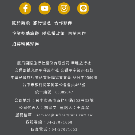
關於鷹飛
旅行理念
合作夥伴
企業獎勵旅遊
隱私權政策
同業合作
招募精英夥伴
鷹飛國際旅行社股份有限公司 甲種旅行社
交通部觀光局甲種旅行社 交觀甲字第8443號
中華民國旅行業品質保障協會會員 品保中0560號
台中市旅行商業同業公會會員465號
統一編號：83385847
公司地址：台中市西屯區逢甲路253巷33號
公司代表人：楊宗文 連絡人：王弈潔
服務信箱：
service@infinitytour.com.tw
客服專線：
04-27071668
傳真電話：
04-27071652