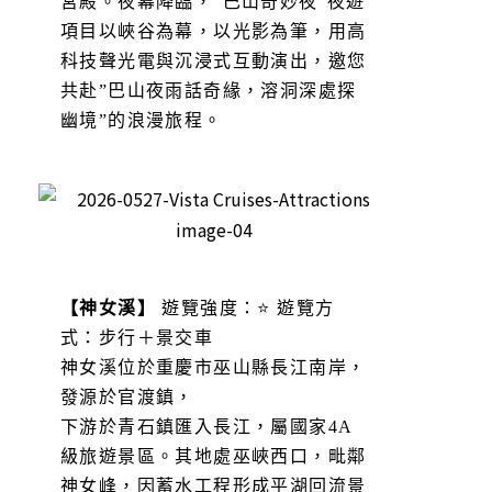
宮殿。夜幕降臨，”巴山奇妙夜”夜遊
項目以峽谷為幕，以光影為筆，用高
科技聲光電與沉浸式互動演出，邀您
共赴”巴山夜雨話奇緣，溶洞深處探
幽境”的浪漫旅程。
【神女溪】
遊覽強度：⭐ 遊覽方
式：步行＋景交車
神女溪位於重慶市巫山縣長江南岸，
發源於官渡鎮，
下游於青石鎮匯入長江，屬國家4A
級旅遊景區。其地處巫峽西口，毗鄰
神女峰，因蓄水工程形成平湖回流景