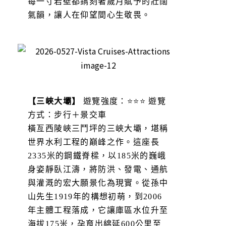
每一寸岩壁都鐫刻著歲月賦予的壯闊
氣韻，讓人在仰望間心生敬畏。
【三峽大壩】
遊覽強度：⭐⭐⭐ 遊覽
方式：步行＋景交車
橫亙西陵峽三鬥坪的三峽大壩，堪稱
世界水利工程的巔峰之作。這座長
2335米的鋼鐵脊樑，以185米的巍峨
身姿靜臥江濤，將防洪、發電、通航
與灌溉的宏大願景化為現實。從孫中
山先生1919年的構想初萌，到2006
年主體工程落成，它讓庫區水位升至
海拔175米，孕育出綿延600公里至