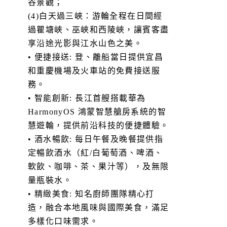
谷景觀；
(4)白天過三峽：游輪全程在日間經
過瞿塘峽、巫峽和西陵峽，讓賓客盡
享沿途光影與江水山色之美。
• 便捷接送: 登、離船當日提供宜昌
和重慶機場及火車站的免費接送服
務。
• 智能創新: 長江首艘搭載華為
HarmonyOS 鴻蒙智慧艙房系統的智
慧遊輪，提供前沿科技的便捷體驗。
• 酒水暢飲: 每日午餐及晚餐提供指
定暢飲酒水（紅/白葡萄酒、啤酒、
軟飲、咖啡、茶、果汁等），及無限
量瓶裝水。
• 精緻美食: 知名廚師團隊精心打
造，融合本地風味與國際美食，滿足
多樣化口味需求。