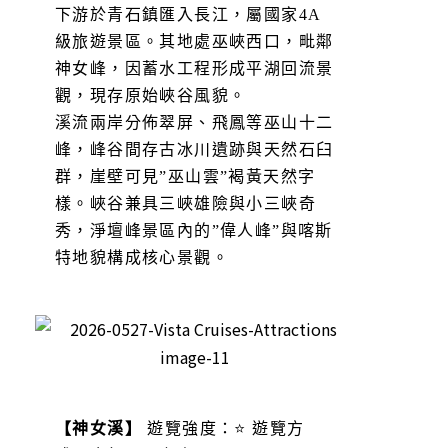
下游於青石鎮匯入長江，屬國家4A
級旅遊景區。其地處巫峽西口，毗鄰
神女峰，因蓄水工程形成平湖回流景
觀，現存原始峽谷風貌。
溪流兩岸分佈翠屏、飛鳳等巫山十二
峰，峰谷間存古冰川遺跡與天然石臼
群，崖壁可見”巫山雲”褐黃天然字
樣。峽谷兼具三峽雄險與小三峽奇
秀，淨壇峰景區內的”偉人峰”與喀斯
特地貌構成核心景觀。
【神女溪】
遊覽強度：⭐ 遊覽方