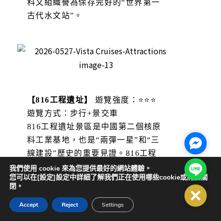
科文組織譽為保存完好的“世界第一
古代水文站”。
【816工程遺址】
遊覽強度：⭐⭐⭐
遊覽方式：步行+景交車
816工程遺址景區是中國第二個核原
料工業基地，也是“兩彈一星”和“三
Facebo
線建設”歷史的重要見證。816工程
於1966年由周恩來總理批准建設。
Line@
我們使用 cookie 來為您提供最好的網站體驗。
您可以在[設定]設定中詳細了解我們正在使用哪些cookie或將其關
1984年因國家戰略調整而停建，隨
閉。
後封存保護，整個工程項目只進行了
Close
85％的山洞修建，60%的設備安裝，
Accept
Reject
Settings
並沒有真正用於核反應過，所以沒有