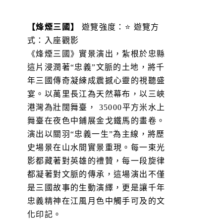
【烽煙三國】
遊覽強度：⭐ 遊覽方
式：入座觀影
《烽煙三國》實景演出，紮根於忠縣
這片浸潤著“忠義”文脈的土地，將千
年三國傳奇凝練成震撼心靈的視聽盛
宴。以萬里長江為天然幕布，以三峽
港灣為壯闊舞臺， 35000平方米水上
舞臺在夜色中鋪展金戈鐵馬的畫卷。
演出以關羽“忠義一生”為主線，將歷
史場景在山水間實景重現。每一束光
影都藏著對英雄的禮贊，每一段旋律
都凝著對文脈的傳承，這場演出不僅
是三國故事的生動演繹，更是讓千年
忠義精神在江風月色中觸手可及的文
化印記。