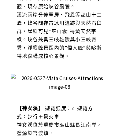
觀，現存原始峽谷風貌。
溪流兩岸分佈翠屏、飛鳳等巫山十二
峰，峰谷間存古冰川遺跡與天然石臼
群，崖壁可見”巫山雲”褐黃天然字
樣。峽谷兼具三峽雄險與小三峽奇
秀，淨壇峰景區內的”偉人峰”與喀斯
特地貌構成核心景觀。
【神女溪】
遊覽強度：⭐ 遊覽方
式：步行＋景交車
神女溪位於重慶市巫山縣長江南岸，
發源於官渡鎮，