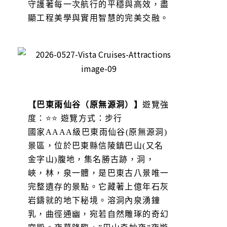
守護著每一次航行的平穩與高效，盡
顯工程美學與實用智慧的完美交融。
【巴東雨仙谷（原無源洞）】
遊覽強
度：⭐⭐ 遊覽方式：步行
國家AAAA級巴東雨仙谷(原無源洞)
景區，位於巴東縣信陵鎮巴山(又名
金字山)腹地，集名勝古跡，洞，
峽，林，泉一體，是巴東古八景唯一
完整遺存的景點。它藏著上億年石灰
岩鑄就的地下秘境。溶洞內泉湧鐘
乳，曲徑通幽，宛若自然雕琢的奇幻