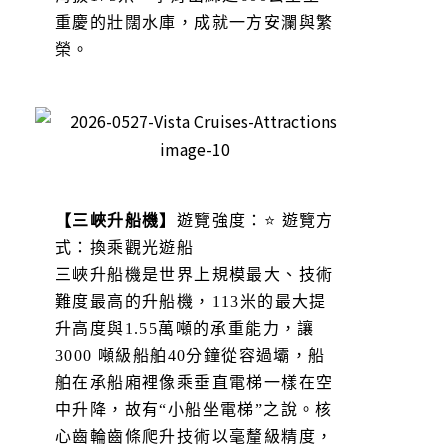
重慶的壯闊水庫，成就一方安瀾與繁
榮。
【三峽升船機】
遊覽強度：⭐ 遊覽方
式：換乘觀光遊船
三峽升船機是世界上規模最大、技術
難度最高的升船機，113米的最大提
升高度與1.55萬噸的承重能力，讓
3000 噸級船舶40分鐘從容過壩，船
舶在承船廂裡像乘垂直電梯一樣在空
中升降，故有“小船坐電梯”之說。核
心齒輪齒條爬升技術以毫釐級精度，