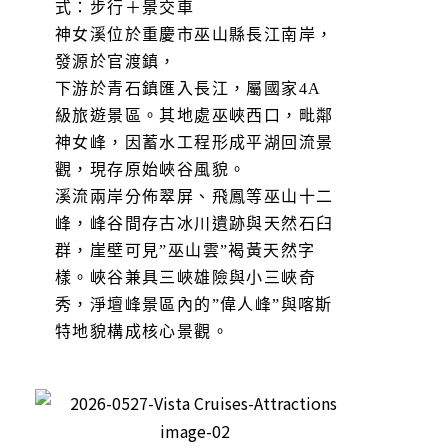
式：步行＋景交車
神女溪位於重慶市巫山縣長江南岸，
發源於官渡鎮，
下游於青石鎮匯入長江，屬國家4A
級旅遊景區。其地處巫峽西口，毗鄰
神女峰，因蓄水工程形成平湖回流景
觀，現存原始峽谷風貌。
溪流兩岸分佈翠屏、飛鳳等巫山十二
峰，峰谷間存古冰川遺跡與天然石臼
群，崖壁可見”巫山雲”褐黃天然字
樣。峽谷兼具三峽雄險與小三峽奇
秀，淨壇峰景區內的”偉人峰”與喀斯
特地貌構成核心景觀。