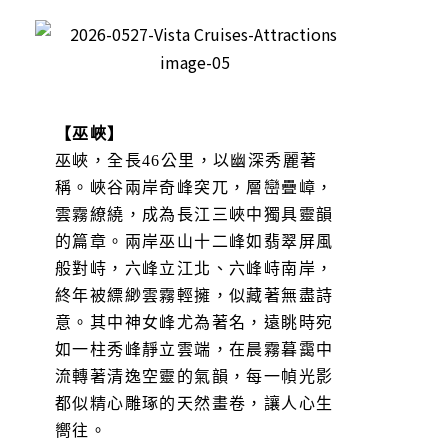
【巫峽】
巫峽，全長46公里，以幽深秀麗著
稱。峽谷兩岸奇峰突兀，層巒疊嶂，
雲霧繚繞，成為長江三峽中獨具靈韻
的篇章。兩岸巫山十二峰如翡翠屏風
般對峙，六峰立江北、六峰峙南岸，
終年被縹緲雲霧輕擁，似藏著無盡詩
意。其中神女峰尤為著名，遠眺時宛
如一柱秀峰靜立雲端，在晨霧暮靄中
流轉著清逸空靈的氣韻，每一幀光影
都似精心雕琢的天然畫卷，讓人心生
嚮往。