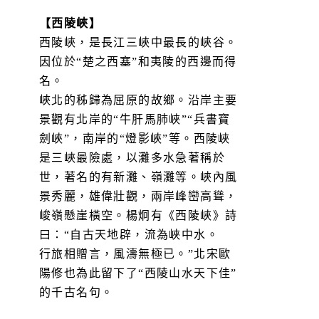
【西陵峽】
西陵峽，是長江三峽中最長的峽谷。
因位於“楚之西塞”和夷陵的西邊而得
名。
峽北的秭歸為屈原的故鄉。沿岸主要
景觀有北岸的“牛肝馬肺峽”“兵書寶
劍峽”，南岸的“燈影峽”等。西陵峽
是三峽最險處，以灘多水急著稱於
世，著名的有新灘、嶺灘等。峽內風
景秀麗，雄偉壯觀，兩岸峰巒高聳，
峻嶺懸崖橫空。楊炯有《西陵峽》詩
曰：“自古天地辟，流為峽中水。
行旅相贈言，風濤無極已。”北宋歐
陽修也為此留下了“西陵山水天下佳”
的千古名句。