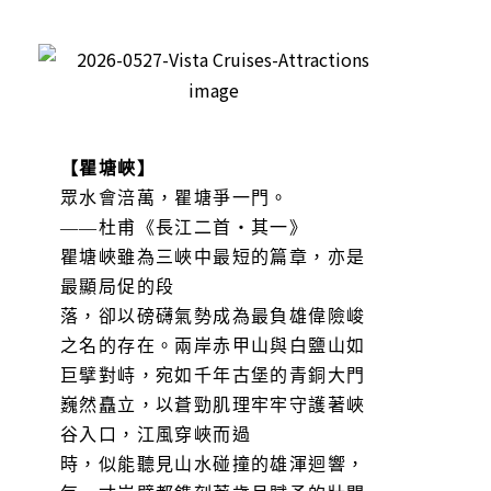
【瞿塘峽】
眾水會涪萬，瞿塘爭一門。
——杜甫《長江二首・其一》
瞿塘峽雖為三峽中最短的篇章，亦是
最顯局促的段
落，卻以磅礴氣勢成為最負雄偉險峻
之名的存在。兩岸赤甲山與白鹽山如
巨擘對峙，宛如千年古堡的青銅大門
巍然矗立，以蒼勁肌理牢牢守護著峽
谷入口，江風穿峽而過
時，似能聽見山水碰撞的雄渾迴響，