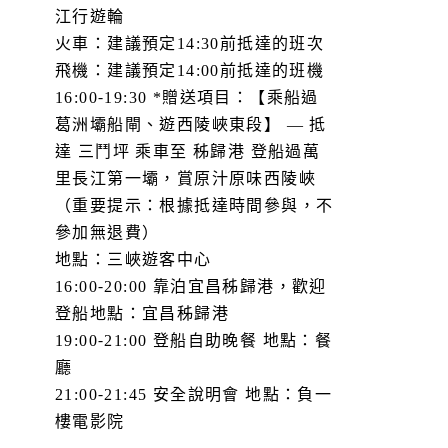
江行遊輪
火車：建議預定14:30前抵達的班次
飛機：建議預定14:00前抵達的班機
16:00-19:30 *贈送項目：【乘船過
葛洲壩船閘、遊西陵峽東段】 — 抵
達 三鬥坪 乘車至 秭歸港 登船過萬
里長江第一壩，賞原汁原味西陵峽
（重要提示：根據抵達時間參與，不
參加無退費）
地點：三峽遊客中心
16:00-20:00 靠泊宜昌秭歸港，歡迎
登船地點：宜昌秭歸港
19:00-21:00 登船自助晚餐 地點：餐
廳
21:00-21:45 安全說明會 地點：負一
樓電影院