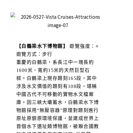
【白鶴梁水下博物館】
遊覽強度：⭐
遊覽方式：步行
重慶的白鶴梁，系長江中一塊長約
1600米、寬約15米的天然巨型石
樑。白鶴梁上現存題刻165段，其中
涉及水文價值的題刻有108段，堪稱
中國古代不可移動的實物水文檔案
庫。因三峽大壩蓄水，白鶴梁水下博
物館採用“無壓容器”原理對題刻進行
原址原貌原環境保護，並建成世界上
首個水下遺址類博物館，被聯合國教