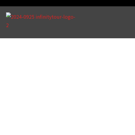
天數 / 8天
阿瑪河輪