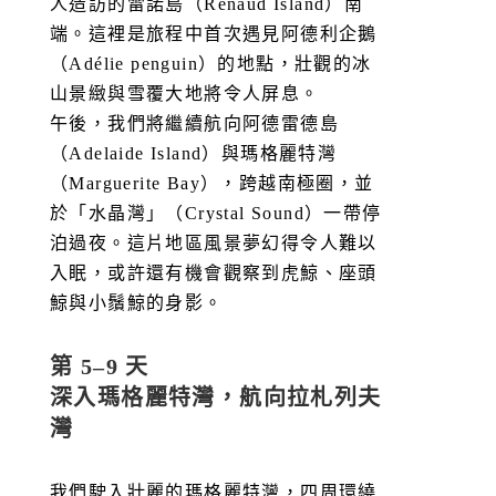
人造訪的雷諾島（Renaud Island）南
端。這裡是旅程中首次遇見阿德利企鵝
（Adélie penguin）的地點，壯觀的冰
山景緻與雪覆大地將令人屏息。
午後，我們將繼續航向阿德雷德島
（Adelaide Island）與瑪格麗特灣
（Marguerite Bay），跨越南極圈，並
於「水晶灣」（Crystal Sound）一帶停
泊過夜。這片地區風景夢幻得令人難以
入眠，或許還有機會觀察到虎鯨、座頭
鯨與小鬚鯨的身影。
第 5–9 天
深入瑪格麗特灣，航向拉札列夫
灣
我們駛入壯麗的瑪格麗特灣，四周環繞