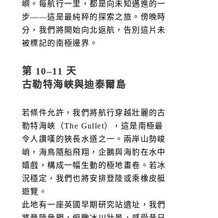
嶼。每航行一里，都是向未知邁進的一
步——這是最純粹的探索之旅。傍晚時
分，我們將開始向北返航，告別這片未
被標記的南極邊界。
第 10–11 天
古勒特海峽與迪泰爾島
若條件允許，我們將航行穿越壯麗的古
勒特海峽（The Gullet），這是南極最
令人讚嘆的狹長水道之一。兩岸山勢峻
峭，海鳥隨船飛翔，企鵝與海豹在水中
嬉戲，構成一幅生動的極地畫卷。若冰
況穩定，我們也將安排登陸或乘橡皮艇
遊覽。
此地有一座英國早期研究站遺址，我們
將登陸參觀，俯瞰冰川壯景，感受昔日