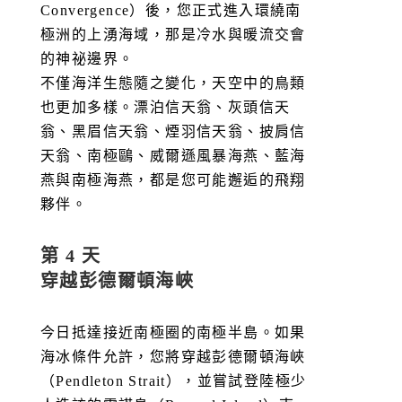
Convergence）後，您正式進入環繞南
極洲的上湧海域，那是冷水與暖流交會
的神祕邊界。
不僅海洋生態隨之變化，天空中的鳥類
也更加多樣。漂泊信天翁、灰頭信天
翁、黑眉信天翁、煙羽信天翁、披肩信
天翁、南極鷗、威爾遜風暴海燕、藍海
燕與南極海燕，都是您可能邂逅的飛翔
夥伴。
第 4 天
穿越彭德爾頓海峽
今日抵達接近南極圈的南極半島。如果
海冰條件允許，您將穿越彭德爾頓海峽
（Pendleton Strait），並嘗試登陸極少