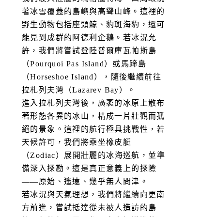
著冰雪覆蓋的島嶼與高聳山峰。這裡的
野生動物包括座頭鯨、豹斑海豹，還可
能見到成群的阿德利企鵝。若冰況允
許，我們將嘗試登陸普爾庫瓦帕斯島
（Pourquoi Pas Island）或馬蹄島
（Horseshoe Island），隨後繼續前往
拉札列夫灣（Lazarev Bay）。
進入拉札列夫灣後，廣袤的冰原上散布
著形態各異的冰山，構成一片壯觀而孤
絕的景象。這裡的航行極具挑戰性，若
天候許可，我們將乘坐橡皮艇
（Zodiac）展開壯麗的冰海巡航，並準
備深入探勘。這是真正意義上的探險
——原始、遙遠、幾乎無人問津。
若冰況與天氣理想，我們將繼續向更南
方前進，嘗試抵達從未被人造訪的島