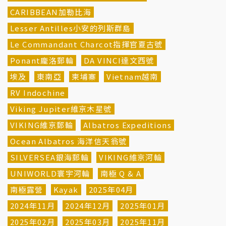
CARIBBEAN加勒比海
Lesser Antilles小安的列斯群島
Le Commandant Charcot指揮官夏古號
Ponant龐洛郵輪
DA VINCI達文西號
埃及
東南亞
柬埔寨
Vietnam越南
RV Indochine
Viking Jupiter維京木星號
VIKING維京郵輪
Albatros Expeditions
Ocean Albatros 海洋信天翁號
SILVERSEA銀海郵輪
VIKING維京河輪
UNIWORLD寰宇河輪
南極 Q & A
南極露營
Kayak
2025年04月
2024年11月
2024年12月
2025年01月
2025年02月
2025年03月
2025年11月