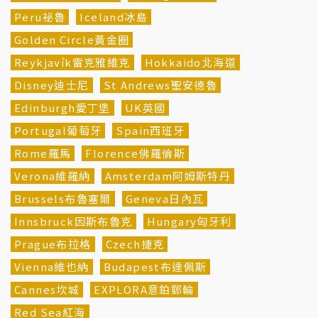
Peru祕魯
Iceland冰島
Golden Circle黃金圈
Reykjavík雷克雅維克
Hokkaido北海道
Disney迪士尼
St Andrews聖安德魯
Edinburgh愛丁堡
UK英國
Portugal葡萄牙
Spain西班牙
Rome羅馬
Florence佛羅倫斯
Verona維羅納
Amsterdam阿姆斯特丹
Brussels布魯塞爾
Geneva日內瓦
Innsbruck因斯布魯克
Hungary匈牙利
Prague布拉格
Czech捷克
Vienna維也納
Budapest布達佩斯
Cannes坎城
EXPLORA意鉑郵輪
Red Sea紅海