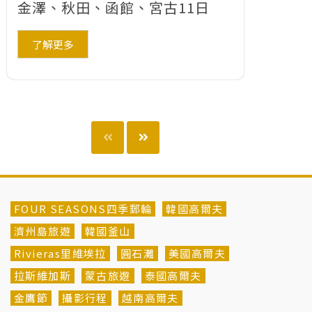
金澤、秋田、函館、宮古11日
了解更多
FOUR SEASONS四季郵輪
韓國高爾夫
濟州島旅遊
韓國釜山
Rivieras里維埃拉
圓石灘
美國高爾夫
拉斯維加斯
蒙古旅遊
泰國高爾夫
金鷹節
攝影行程
越南高爾夫