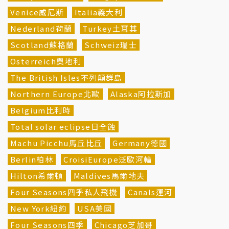
Venice威尼斯
Italia義大利
Nederland荷蘭
Turkey土耳其
Scotland蘇格蘭
Schweiz瑞士
Österreich奧地利
The British Isles不列顛群島
Northern Europe北歐
Alaska阿拉斯加
Belgium比利時
Total solar eclipse日全蝕
Machu Picchu馬丘比丘
Germany德國
Berlin柏林
CroisiEurope泛歐河輪
Hilton希爾頓
Maldives馬爾地夫
Four Seasons四季私人飛機
Canals運河
New York紐約
USA美國
Four Seasons四季
Chicago芝加哥