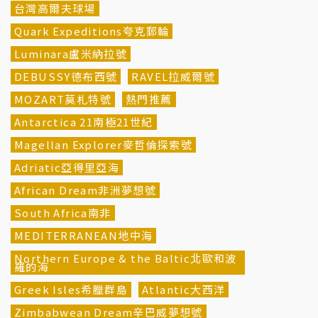
台灣高爾夫球場
Quark Expeditions夸克郵輪
Luminara盧米納拉號
DEBUSSY德布西號
RAVEL拉威爾號
MOZART莫札特號
熱門推薦
Antarctica 21南極21世紀
Magellan Explorer麥哲倫探索號
Adriatic亞得里亞海
African Dream非洲夢想號
South Africa南非
MEDITERRANEAN地中海
Northern Europe & the Baltic北歐和波
羅的海
Greek Isles希臘群島
Atlantic大西洋
Zimbabwean Dream辛巴威夢想號