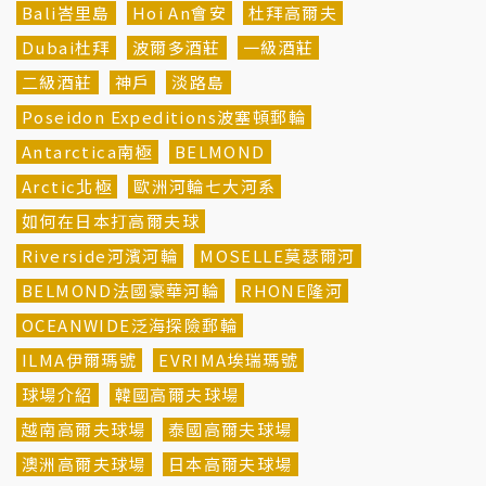
Bali峇里島
Hoi An會安
杜拜高爾夫
Dubai杜拜
波爾多酒莊
一級酒莊
二級酒莊
神戶
淡路島
Poseidon Expeditions波塞頓郵輪
Antarctica南極
BELMOND
Arctic北極
歐洲河輪七大河系
如何在日本打高爾夫球
Riverside河濱河輪
MOSELLE莫瑟爾河
BELMOND法國豪華河輪
RHONE隆河
OCEANWIDE泛海探險郵輪
ILMA伊爾瑪號
EVRIMA埃瑞瑪號
球場介紹
韓國高爾夫球場
越南高爾夫球場
泰國高爾夫球場
澳洲高爾夫球場
日本高爾夫球場