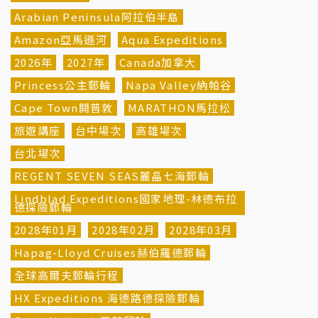
Arabian Peninsula阿拉伯半島
Amazon亞馬遜河
Aqua Expeditions
2026年
2027年
Canada加拿大
Princess公主郵輪
Napa Valley納帕谷
Cape Town開普敦
MARATHON馬拉松
旅遊講座
台中場次
高雄場次
台北場次
REGENT SEVEN SEAS麗晶七海郵輪
Lindblad Expeditions國家地理-林德布拉
德探險郵輪
2028年01月
2028年02月
2028年03月
Hapag-Lloyd Cruises赫伯羅德郵輪
全球高爾夫郵輪行程
HX Expeditions 海德路德探險郵輪