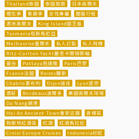
Thailand泰國
泰國旅遊
日本高爾夫
櫻花季
紫藤季
女性專屬
閨蜜行程
澳洲高爾夫
King Island國王島
Tasmania塔斯馬尼亞
Melbourne墨爾本
私人訂製
私人飛機
Ritz-Carlton Yacht麗思卡爾頓郵輪
曼谷
Pattaya芭達雅
Paris巴黎
France法國
Reims蘭斯
Chablis夏布利
Dijon迪戎
Lyon里昂
酒莊
Bordeaux波爾多
美國高爾夫球場
Da Nang峴港
Hoi An Ancient Town會安古鎮
香檳區
勃根地紅酒區
紅酒
紅酒馬拉松
Croisi Europe Cruises
Indonesia印尼