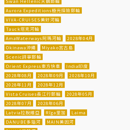
Swan Hellenic天鵝郵輪
Aurora Expeditions極光探險郵輪
VIVA-CRUISES美好河輪
Tauck塔克河輪
AmaWaterways阿瑪河輪
2028年04月
Okinawa沖繩
Miyako宮古島
Scenic詩寧郵輪
Orient Express東方快車
India印度
2028年08月
2028年09月
2028年10月
2028年11月
2028年12月
Vista Cruises長江行郵輪
2028年05月
2028年07月
2028年06月
Latvia拉脫維亞
Rīga里加
Laima
DANUBE多瑙河
MAIN美因河