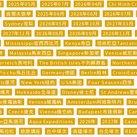
月
2025年05月
2025年07月
2026年04月
Chi Minh 
河
高爾夫遊學
2025年06月
2026年06月
2026年07月
Sydney雪梨
2026年05月
2026年10月
2027年03月
2027年11月
2026年08月
2026年09月
2026年11月
Mississippi密西西比河
Kenya肯亞
坦尚尼亞Tanzani
平洋
Malaysia馬來西亞
Singapore新加坡
Venice威尼
erreich奧地利
The British Isles不列顛群島
Norther
 Picchu馬丘比丘
Germany德國
Berlin柏林
CroisiE
als運河
New York紐約
USA美國
Four Seasons四季
雅維克
Hokkaido北海道
Disney迪士尼
St Andrews
nce佛羅倫斯
Verona維羅納
Amsterdam阿姆斯特丹
Br
格
Czech捷克
Vienna維也納
Budapest布達佩斯
Ca
on亞馬遜河
Aqua Expeditions
2026年
2027年
Can
N馬拉松
旅遊講座
台中場次
高雄場次
台北場次
REG