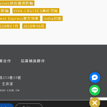
Cruises赫伯羅德郵輪
探險郵輪
VIVA-CRUISES美好河輪
ient Express東方快車
India印度
028年07月
2028年06月
業合作
招募精英夥伴
Facebo
253巷33號
：王弈潔
Line@
tour.com.tw
8
Close