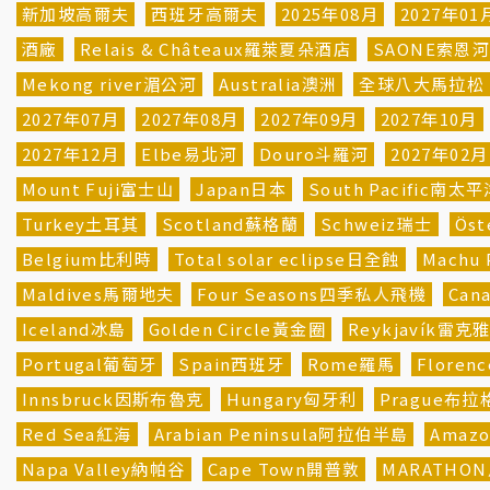
新加坡高爾夫
西班牙高爾夫
2025年08月
2027年01
酒廠
Relais & Châteaux羅萊夏朵酒店
SAONE索恩
Mekong river湄公河
Australia澳洲
全球八大馬拉松
2027年07月
2027年08月
2027年09月
2027年10月
2027年12月
Elbe易北河
Douro斗羅河
2027年02月
Mount Fuji富士山
Japan日本
South Pacific南太
Turkey土耳其
Scotland蘇格蘭
Schweiz瑞士
Öst
Belgium比利時
Total solar eclipse日全蝕
Machu
Maldives馬爾地夫
Four Seasons四季私人飛機
Can
Iceland冰島
Golden Circle黃金圈
Reykjavík雷克
Portugal葡萄牙
Spain西班牙
Rome羅馬
Flore
Innsbruck因斯布魯克
Hungary匈牙利
Prague布拉
Red Sea紅海
Arabian Peninsula阿拉伯半島
Amaz
Napa Valley納帕谷
Cape Town開普敦
MARATHO