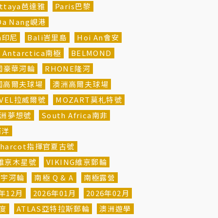
attaya芭達雅
Paris巴黎
Da Nang峴港
ia印尼
Bali峇里島
Hoi An會安
Antarctica南極
BELMOND
法國豪華河輪
RHONE隆河
國高爾夫球場
澳洲高爾夫球場
AVEL拉威爾號
MOZART莫札特號
m非洲夢想號
South Africa南非
西洋
 Charcot指揮官夏古號
ter維京木星號
VIKING維京郵輪
寰宇河輪
南極 Q & A
南極露營
5年12月
2026年01月
2026年02月
緯度
ATLAS亞特拉斯郵輪
澳洲遊學