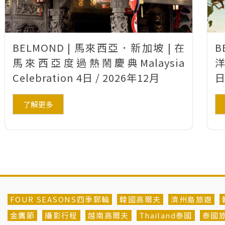
BELMOND | 馬來西亞．新加坡 | 在
B
馬來西亞度過熱鬧慶典Malaysia
洋
Celebration 4日 / 2026年12月
日
了解更多
FOUR SEASONS四季郵輪
韓國高爾夫
濟州島旅遊
金鷹節
攝影行程
越南高爾夫
Thailand泰國
泰國