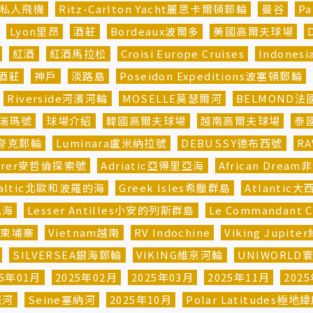
私人飛機
Ritz-Carlton Yacht麗思卡爾頓郵輪
曼谷
P
Lyon里昂
酒莊
Bordeaux波爾多
美國高爾夫球場
紅酒
紅酒馬拉松
Croisi Europe Cruises
Indones
酒莊
神戶
淡路島
Poseidon Expeditions波塞頓郵輪
Riverside河濱河輪
MOSELLE莫瑟爾河
BELMOND
埃瑞瑪號
球場介紹
韓國高爾夫球場
越南高爾夫球場
泰
ns夸克郵輪
Luminara盧米納拉號
DEBUSSY德布西號
R
plorer麥哲倫探索號
Adriatic亞得里亞海
African Drea
e Baltic北歐和波羅的海
Greek Isles希臘群島
Atlantic大
比海
Lesser Antilles小安的列斯群島
Le Commandant
柬埔寨
Vietnam越南
RV Indochine
Viking Jupi
SILVERSEA銀海郵輪
VIKING維京河輪
UNIWORLD
25年01月
2025年02月
2025年03月
2025年11月
202
羅河
Seine塞納河
2025年10月
Polar Latitudes極地