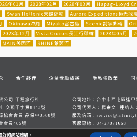
028年01月
2028年02月
2028年03月
Hapag-Lloyd 
輪
Swan Hellenic天鵝郵輪
Aurora Expeditions極光
月
Okinawa沖繩
Miyako宮古島
Scenic詩寧郵輪
Or
2028年12月
Vista Cruises長江行郵輪
2028年05月
2
MAIN美因河
RHINE萊茵河
念
合作夥伴
企業獎勵旅遊
隱私權政策
同
限公司 甲種旅行社
公司地址：台中市西屯區逢甲路
 交觀甲字第8443號
公司代表人：楊宗文 連絡人
協會會員 品保中0560號
服務信箱：
service@infinity
會員465號
客服專線：
04-2707166
傳真電話：
04-27071652
提供最好的網站體驗。