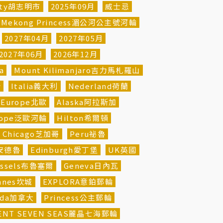
City胡志明市
2025年09月
威士忌
Mekong Princess湄公河公主號河輪
2027年04月
2027年05月
2027年06月
2026年12月
a
Mount Kilimanjaro吉力馬札羅山
斯
Italia義大利
Nederland荷蘭
n Europe北歐
Alaska阿拉斯加
urope泛歐河輪
Hilton希爾頓
Chicago芝加哥
Peru祕魯
聖安德魯
Edinburgh愛丁堡
UK英國
ussels布魯塞爾
Geneva日內瓦
nnes坎城
EXPLORA意鉑郵輪
ada加拿大
Princess公主郵輪
ENT SEVEN SEAS麗晶七海郵輪