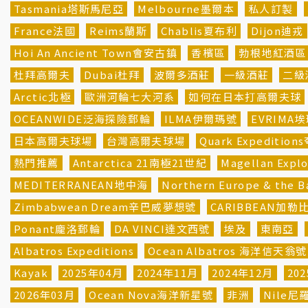
Tasmania塔斯馬尼亞
Melbourne墨爾本
私人訂製
France法國
Reims蘭斯
Chablis夏布利
Dijon迪戎
Hoi An Ancient Town會安古鎮
香檳區
勃根地紅酒區
杜拜高爾夫
Dubai杜拜
波爾多酒莊
一級酒莊
二級
Arctic北極
歐洲河輪七大河系
如何在日本打高爾夫球
OCEANWIDE泛海探險郵輪
ILMA伊爾瑪號
EVRIMA
日本高爾夫球場
台灣高爾夫球場
Quark Expeditio
熱門推薦
Antarctica 21南極21世紀
Magellan Ex
MEDITERRANEAN地中海
Northern Europe & th
Zimbabwean Dream辛巴威夢想號
CARIBBEAN加勒
Ponant龐洛郵輪
DA VINCI達文西號
埃及
東南亞
Albatros Expeditions
Ocean Albatros 海洋信天翁號
Kayak
2025年04月
2024年11月
2024年12月
20
2026年03月
Ocean Nova海洋新星號
非洲
Nile尼