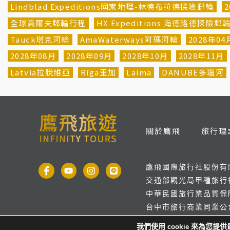
Lindblad Expeditions國家地理-林德布拉德探險郵輪
2
全球高爾夫郵輪行程
HX Expeditions 海德路德探險郵
Tauck塔克河輪
AmaWaterways阿瑪河輪
2028年04
2028年08月
2028年09月
2028年10月
2028年11月
Latvia拉脫維亞
Rīga里加
Laima
DANUBE多瑙河
關於鷹飛
旅行理
鷹飛國際旅行社股份有
交通部觀光局甲種旅行社
中華民國旅行業品質保障
台中市旅行商業同業公會
統一編號：83385847
我們使用 cookie 來為您