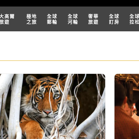
大高爾
極地
全球
全球
奢華
全球
全
旅遊
之旅
郵輪
河輪
旅遊
訂房
拉