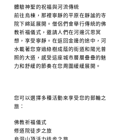
體驗神聖的祝福與河流傳統
前往烏棟，那裡寧靜的平原在靜謐的寺
院下綿延展開。僧侶們會舉行傳統的佛
教祈福儀式，邀請人們在河邊沉思冥
想，享受寧靜。在返回金邊的途中，河
水載著您穿過綠樹成蔭的街道和陽光普
照的大道，感受這座城市層層疊疊的魅
力和舒緩的節奏在您周圍緩緩展開。
您可以選擇多種活動來享受您的郵輪之
旅：
佛教祈福儀式
修道院徒步之旅
烏洞山頂活力徒步之旅