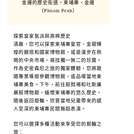
金邊的歷史街道，柬埔寨・金邊
（Phnom Penh）
探索皇家氣派與高棉歷史
清晨，您可以探索柬埔寨皇宮、金碧輝
煌的銀塔和國家博物館，或是漫步在熱
鬧的中央市場，尋找獨一無二的珍寶。
作為史密森尼之旅的獨家體驗，您將跟
隨專業導遊參觀博物館，或品嚐當地柬
埔寨美食。下午，前往殺戮場和吐斯廉
屠殺博物館，緬懷柬埔寨的悠久歷史，
隨後返回遊輪，欣賞當地兒童帶來的感
人至深的柬埔寨民間舞蹈表演。
您可以選擇多種活動來享受您的郵輪之
旅：