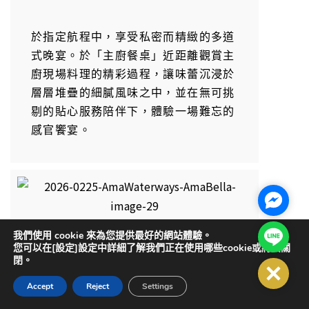
於指定航程中，享受私密而精緻的多道
式晚宴。於「主廚餐桌」近距離觀賞主
廚現場料理的精彩過程，讓味蕾沉浸於
層層堆疊的細膩風味之中，並在無可挑
剔的貼心服務陪伴下，體驗一場難忘的
感官饗宴。
Facebo
Line@
我們使用 cookie 來為您提供最好的網站體驗。
您可以在[設定]設定中詳細了解我們正在使用哪些cookie或將其關
在地風味與新鮮食材
閉。
Close
Accept
Reject
Settings
透過選用當地採購食材並遵循傳統烹調