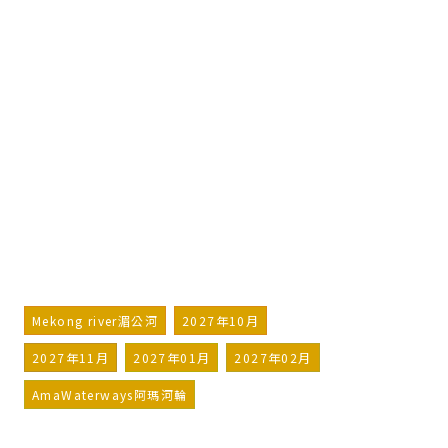
阿瑪河輪
AmaWaterways
湄公河的魅力－史密森尼之旅
Charms of the Mekong –
Smithsonian Journeys
詢問行程
加入LINE好友
Mekong river湄公河
2027年10月
2027年11月
2027年01月
2027年02月
AmaWaterways阿瑪河輪