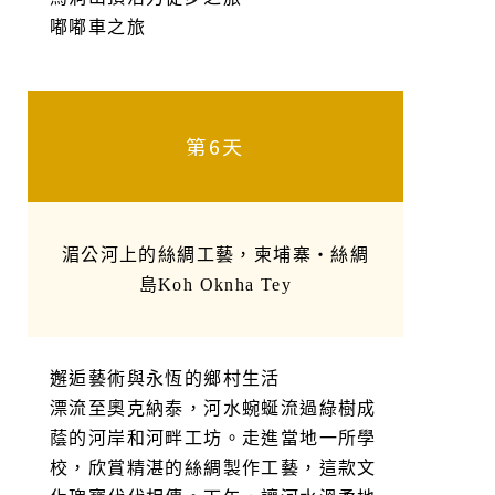
嘟嘟車之旅
第6天
湄公河上的絲綢工藝，柬埔寨・絲綢
島Koh Oknha Tey
邂逅藝術與永恆的鄉村生活
漂流至奧克納泰，河水蜿蜒流過綠樹成
蔭的河岸和河畔工坊。走進當地一所學
校，欣賞精湛的絲綢製作工藝，這款文