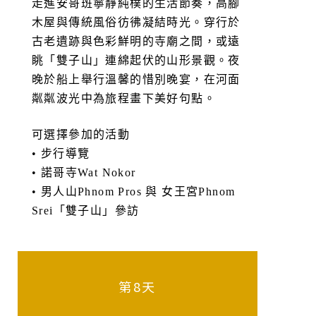
走進安哥班寧靜純樸的生活節奏，高腳
木屋與傳統風俗彷彿凝結時光。穿行於
古老遺跡與色彩鮮明的寺廟之間，或遠
眺「雙子山」連綿起伏的山形景觀。夜
晚於船上舉行溫馨的惜別晚宴，在河面
粼粼波光中為旅程畫下美好句點。
可選擇參加的活動
• 步行導覽
• 諾哥寺Wat Nokor
• 男人山Phnom Pros 與 女王宮Phnom
Srei「雙子山」參訪
第8天