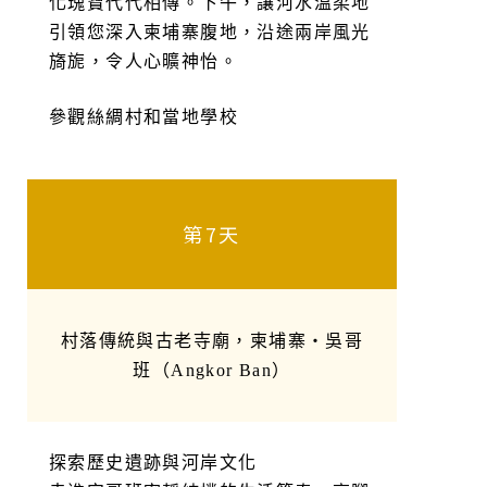
化瑰寶代代相傳。下午，讓河水溫柔地
引領您深入柬埔寨腹地，沿途兩岸風光
旖旎，令人心曠神怡。
參觀絲綢村和當地學校
第7天
村落傳統與古老寺廟，柬埔寨・吳哥
班（Angkor Ban）
探索歷史遺跡與河岸文化