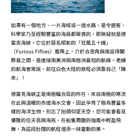
如果有一個地方、一片海域或一道水路，是令遊客、
科學家乃至經驗豐富的海員都敬畏的，那無疑就是德
雷克海峽。它位於惡名昭彰的「狂風五十緯」
（Furious Fifties）風帶上，介於合恩角與南設得蘭
群島之間，是連接南美洲與南極洲最短的航線。老練
的航海者常說，前往白色大陸的旅程必須靠自己「賺
來」！
德雷克海峽正是南極輻合區的所在，來自南極的寒流
在此與溫暖的赤道海水交會，因此孕育了極為豐富多
樣的海洋生物。別忘了抬頭仰望天空，您可能會看見
優雅的信天翁與海燕，在船隻周圍的強風中輕盈飛
舞，為這段壯闊的航程增添一抹靈動的美。