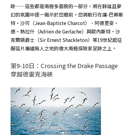
跡——這些都是南極多面貌的一部分，將在靜謐且夢
幻的氛圍中逐一揭示於您眼前。您將航行在讓-巴蒂斯
特・沙可（Jean-Baptiste Charcot）、阿德里安・
德・熱拉什（Adrien de Gerlache）與歐內斯特・沙
克爾頓爵士（Sir Ernest Shackleton）等19世紀起征
服這片偏遠無人之地的偉大南極探險家足跡之上。
第9-10日：Crossing the Drake Passage
穿越德雷克海峽