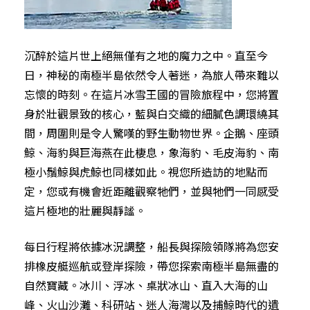
沉醉於這片世上絕無僅有之地的魔力之中。直至今
日，神秘的南極半島依然令人著迷，為旅人帶來難以
忘懷的時刻。在這片冰雪王國的冒險旅程中，您將置
身於壯觀景致的核心，藍與白交織的細膩色調環繞其
間，周圍則是令人驚嘆的野生動物世界。企鵝、座頭
鯨、海豹與巨海燕在此棲息，象海豹、毛皮海豹、南
極小鬚鯨與虎鯨也同樣如此。視您所造訪的地點而
定，您或有機會近距離觀察牠們，並與牠們一同感受
這片極地的壯麗與靜謐。
每日行程將依據冰況調整，船長與探險領隊將為您安
排橡皮艇巡航或登岸探險，帶您探索南極半島無盡的
自然寶藏。冰川、浮冰、桌狀冰山、直入大海的山
峰、火山沙灘、科研站、迷人海灣以及捕鯨時代的遺