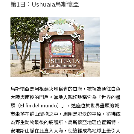
第1日：Ushuaia烏斯懷亞
烏斯懷亞是阿根廷火地島省的首府，被視為通往白色
大陸與南極的門戶。當地人親切地稱它為「世界的盡
頭（El fin del mundo）」，這座位於世界盡頭的城
市坐落在群山環抱之中，周圍是肥沃的平原，彷彿成
為野生動物最後的庇護所。烏斯懷亞地理位置獨特，
安地斯山脈在此直入大海，使這裡成為地球上最引人