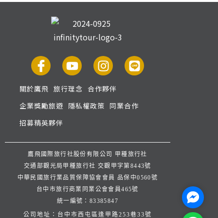
關於鷹飛
旅行理念
合作夥伴
企業獎勵旅遊
隱私權政策
同業合作
招募精英夥伴
鷹飛國際旅行社股份有限公司 甲種旅行社
交通部觀光局甲種旅行社 交觀甲字第8443號
中華民國旅行業品質保障協會會員 品保中0560號
台中市旅行商業同業公會會員465號
Facebo
統一編號：83385847
公司地址：台中市西屯區逢甲路253巷33號