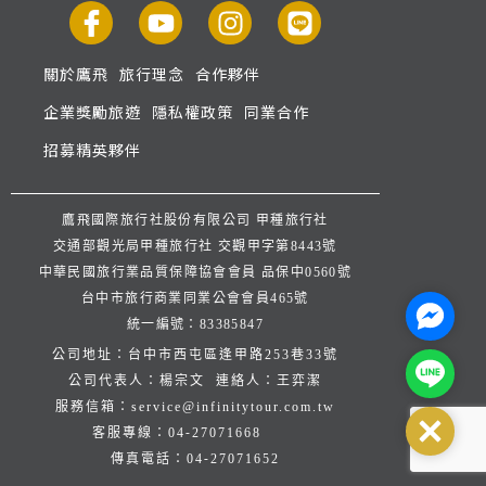
關於鷹飛
旅行理念
合作夥伴
企業獎勵旅遊
隱私權政策
同業合作
招募精英夥伴
鷹飛國際旅行社股份有限公司 甲種旅行社
交通部觀光局甲種旅行社 交觀甲字第8443號
中華民國旅行業品質保障協會會員 品保中0560號
台中市旅行商業同業公會會員465號
Facebo
統一編號：83385847
公司地址：台中市西屯區逢甲路253巷33號
Line@
公司代表人：楊宗文 連絡人：王弈潔
服務信箱：
service@infinitytour.com.tw
Close
客服專線：
04-27071668
傳真電話：
04-27071652