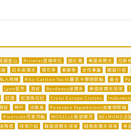
韓國釜山
Rivieras里維埃拉
圓石灘
美國高爾夫
拉斯
旅遊
日本高爾夫
櫻花季
紫藤季
女性專屬
閨蜜行程
私人飛機
Ritz-Carlton Yacht麗思卡爾頓郵輪
曼谷
P
Lyon里昂
酒莊
Bordeaux波爾多
美國高爾夫球場
紅酒
紅酒馬拉松
Croisi Europe Cruises
Indones
酒莊
神戶
淡路島
Poseidon Expeditions波塞頓郵輪
Riverside河濱河輪
MOSELLE莫瑟爾河
BELMOND
埃瑞瑪號
球場介紹
韓國高爾夫球場
越南高爾夫球場
泰