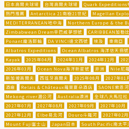
日本高爾夫球場
台灣高爾夫球場
Quark Expeditio
熱門推薦
Antarctica 21南極21世紀
Magellan Ex
MEDITERRANEAN地中海
Northern Europe & th
Zimbabwean Dream辛巴威夢想號
CARIBBEAN加勒
Ponant龐洛郵輪
DA VINCI達文西號
埃及
東南亞
Albatros Expeditions
Ocean Albatros 海洋信天翁號
Kayak
2025年04月
2024年11月
2024年12月
20
2026年03月
Ocean Nova海洋新星號
非洲
Nile尼
新加坡高爾夫
西班牙高爾夫
2025年08月
2027年01
酒廠
Relais & Châteaux羅萊夏朵酒店
SAONE索恩
Mekong river湄公河
Australia澳洲
全球八大馬拉松
2027年07月
2027年08月
2027年09月
2027年10月
2027年12月
Elbe易北河
Douro斗羅河
2027年02月
Mount Fuji富士山
Japan日本
South Pacific南太