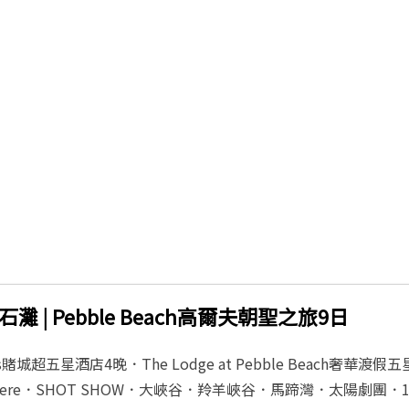
灘 | Pebble Beach高爾夫朝聖之旅9日
gas賭城超五星酒店4晚．The Lodge at Pebble Beach奢華渡假
phere．SHOT SHOW．大峽谷．羚羊峽谷．馬蹄灣．太陽劇團．17-M