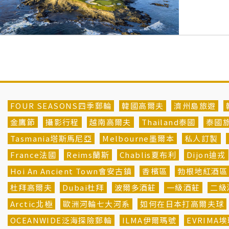
FOUR SEASONS四季郵輪
韓國高爾夫
濟州島旅遊
金鷹節
攝影行程
越南高爾夫
Thailand泰國
泰國
Tasmania塔斯馬尼亞
Melbourne墨爾本
私人訂製
France法國
Reims蘭斯
Chablis夏布利
Dijon迪戎
Hoi An Ancient Town會安古鎮
香檳區
勃根地紅酒區
杜拜高爾夫
Dubai杜拜
波爾多酒莊
一級酒莊
二級
Arctic北極
歐洲河輪七大河系
如何在日本打高爾夫球
OCEANWIDE泛海探險郵輪
ILMA伊爾瑪號
EVRIMA