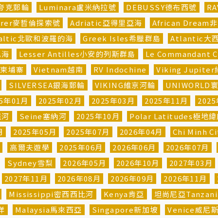
ns夸克郵輪
Luminara盧米納拉號
DEBUSSY德布西號
R
plorer麥哲倫探索號
Adriatic亞得里亞海
African Drea
e Baltic北歐和波羅的海
Greek Isles希臘群島
Atlantic大
比海
Lesser Antilles小安的列斯群島
Le Commandant
柬埔寨
Vietnam越南
RV Indochine
Viking Jupi
SILVERSEA銀海郵輪
VIKING維京河輪
UNIWORLD
25年01月
2025年02月
2025年03月
2025年11月
202
羅河
Seine塞納河
2025年10月
Polar Latitudes極地
月
2025年05月
2025年07月
2026年04月
Chi Minh 
河
高爾夫遊學
2025年06月
2026年06月
2026年07月
Sydney雪梨
2026年05月
2026年10月
2027年03月
2027年11月
2026年08月
2026年09月
2026年11月
Mississippi密西西比河
Kenya肯亞
坦尚尼亞Tanzani
平洋
Malaysia馬來西亞
Singapore新加坡
Venice威尼