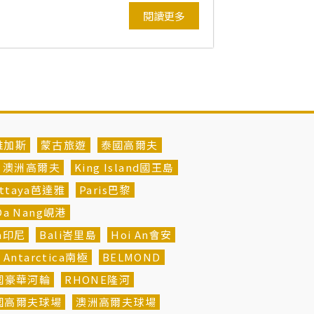
閱讀更多
維加斯
蒙古旅遊
泰國高爾夫
澳洲高爾夫
King Island國王島
attaya芭達雅
Paris巴黎
Da Nang峴港
ia印尼
Bali峇里島
Hoi An會安
Antarctica南極
BELMOND
法國豪華河輪
RHONE隆河
國高爾夫球場
澳洲高爾夫球場