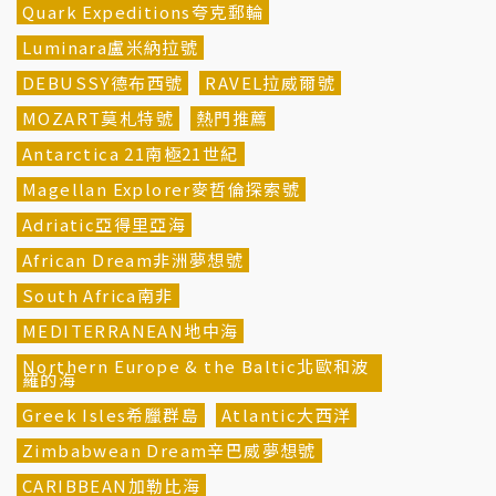
Quark Expeditions夸克郵輪
Luminara盧米納拉號
DEBUSSY德布西號
RAVEL拉威爾號
MOZART莫札特號
熱門推薦
Antarctica 21南極21世紀
Magellan Explorer麥哲倫探索號
Adriatic亞得里亞海
African Dream非洲夢想號
South Africa南非
MEDITERRANEAN地中海
Northern Europe & the Baltic北歐和波
羅的海
Greek Isles希臘群島
Atlantic大西洋
Zimbabwean Dream辛巴威夢想號
CARIBBEAN加勒比海