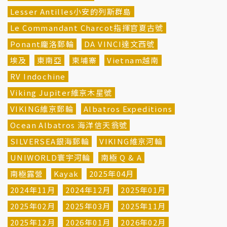
Lesser Antilles小安的列斯群島
Le Commandant Charcot指揮官夏古號
Ponant龐洛郵輪
DA VINCI達文西號
埃及
東南亞
柬埔寨
Vietnam越南
RV Indochine
Viking Jupiter維京木星號
VIKING維京郵輪
Albatros Expeditions
Ocean Albatros 海洋信天翁號
SILVERSEA銀海郵輪
VIKING維京河輪
UNIWORLD寰宇河輪
南極 Q & A
南極露營
Kayak
2025年04月
2024年11月
2024年12月
2025年01月
2025年02月
2025年03月
2025年11月
2025年12月
2026年01月
2026年02月