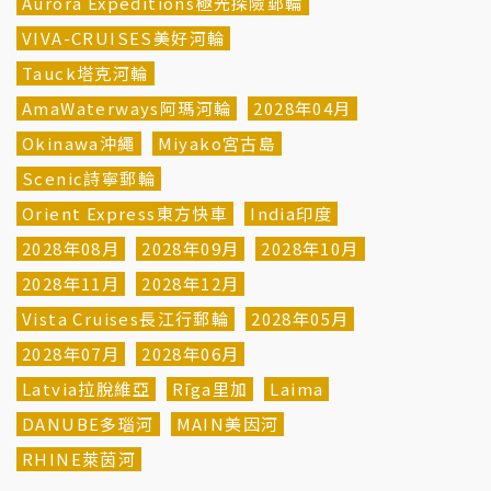
Aurora Expeditions極光探險郵輪
VIVA-CRUISES美好河輪
Tauck塔克河輪
AmaWaterways阿瑪河輪
2028年04月
Okinawa沖繩
Miyako宮古島
Scenic詩寧郵輪
Orient Express東方快車
India印度
2028年08月
2028年09月
2028年10月
2028年11月
2028年12月
Vista Cruises長江行郵輪
2028年05月
2028年07月
2028年06月
Latvia拉脫維亞
Rīga里加
Laima
DANUBE多瑙河
MAIN美因河
RHINE萊茵河