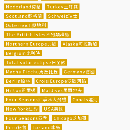
Nederland荷蘭
Turkey土耳其
Scotland蘇格蘭
Schweiz瑞士
Österreich奧地利
The British Isles不列顛群島
Northern Europe北歐
Alaska阿拉斯加
Belgium比利時
Total solar eclipse日全蝕
Machu Picchu馬丘比丘
Germany德國
Berlin柏林
CroisiEurope泛歐河輪
Hilton希爾頓
Maldives馬爾地夫
Four Seasons四季私人飛機
Canals運河
New York紐約
USA美國
Four Seasons四季
Chicago芝加哥
Peru祕魯
Iceland冰島