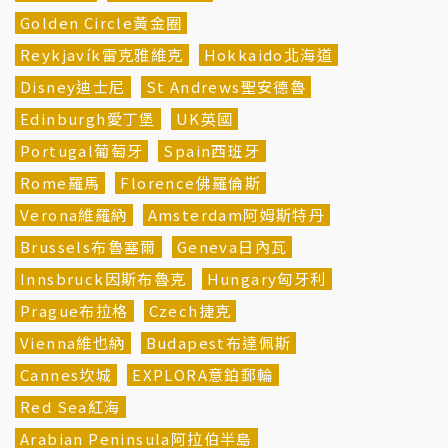
Golden Circle黃金圈
Reykjavík雷克雅維克
Hokkaido北海道
Disney迪士尼
St Andrews聖安德魯
Edinburgh愛丁堡
UK英國
Portugal葡萄牙
Spain西班牙
Rome羅馬
Florence佛羅倫斯
Verona維羅納
Amsterdam阿姆斯特丹
Brussels布魯塞爾
Geneva日內瓦
Innsbruck因斯布魯克
Hungary匈牙利
Prague布拉格
Czech捷克
Vienna維也納
Budapest布達佩斯
Cannes坎城
EXPLORA意鉑郵輪
Red Sea紅海
Arabian Peninsula阿拉伯半島