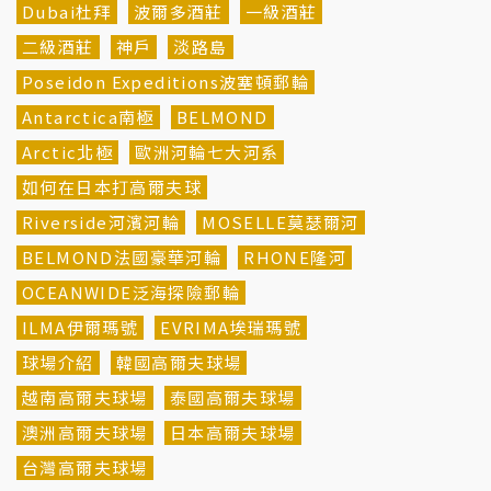
Dubai杜拜
波爾多酒莊
一級酒莊
二級酒莊
神戶
淡路島
Poseidon Expeditions波塞頓郵輪
Antarctica南極
BELMOND
Arctic北極
歐洲河輪七大河系
如何在日本打高爾夫球
Riverside河濱河輪
MOSELLE莫瑟爾河
BELMOND法國豪華河輪
RHONE隆河
OCEANWIDE泛海探險郵輪
ILMA伊爾瑪號
EVRIMA埃瑞瑪號
球場介紹
韓國高爾夫球場
越南高爾夫球場
泰國高爾夫球場
澳洲高爾夫球場
日本高爾夫球場
台灣高爾夫球場