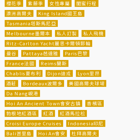
櫻花季
紫藤季
女性專屬
閨蜜行程
澳洲高爾夫
King Island國王島
Tasmania塔斯馬尼亞
Melbourne墨爾本
私人訂製
私人飛機
Ritz-Carlton Yacht麗思卡爾頓郵輪
曼谷
Pattaya芭達雅
Paris巴黎
France法國
Reims蘭斯
Chablis夏布利
Dijon迪戎
Lyon里昂
酒莊
Bordeaux波爾多
美國高爾夫球場
Da Nang峴港
Hoi An Ancient Town會安古鎮
香檳區
勃根地紅酒區
紅酒
紅酒馬拉松
Croisi Europe Cruises
Indonesia印尼
Bali峇里島
Hoi An會安
杜拜高爾夫