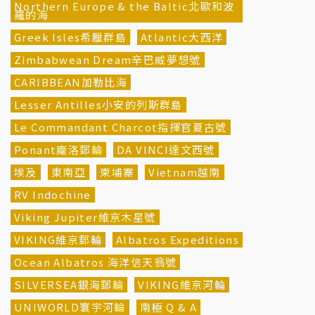
Northern Europe & the Baltic北歐和波
羅的海
Greek Isles希臘群島
Atlantic大西洋
Zimbabwean Dream辛巴威夢想號
CARIBBEAN加勒比海
Lesser Antilles小安的列斯群島
Le Commandant Charcot指揮官夏古號
Ponant龐洛郵輪
DA VINCI達文西號
埃及
東南亞
柬埔寨
Vietnam越南
RV Indochine
Viking Jupiter維京木星號
VIKING維京郵輪
Albatros Expeditions
Ocean Albatros 海洋信天翁號
SILVERSEA銀海郵輪
VIKING維京河輪
UNIWORLD寰宇河輪
南極 Q & A