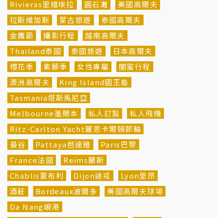
Rivieras里維埃拉
圓石灘
美國高爾夫
拉斯維加斯
蒙古旅遊
泰國高爾夫
金鷹節
攝影行程
越南高爾夫
Thailand泰國
泰國旅遊
日本高爾夫
櫻花季
紫藤季
女性專屬
閨蜜行程
澳洲高爾夫
King Island國王島
Tasmania塔斯馬尼亞
Melbourne墨爾本
私人訂製
私人飛機
Ritz-Carlton Yacht麗思卡爾頓郵輪
曼谷
Pattaya芭達雅
Paris巴黎
France法國
Reims蘭斯
Chablis夏布利
Dijon迪戎
Lyon里昂
酒莊
Bordeaux波爾多
美國高爾夫球場
Da Nang峴港