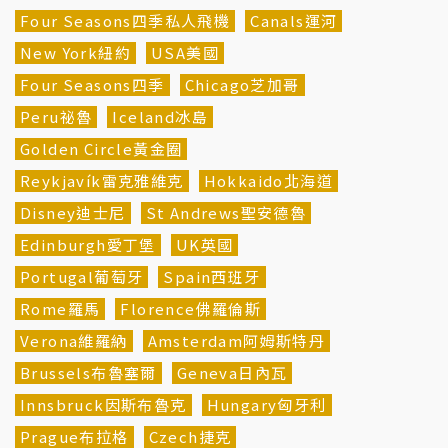
Four Seasons四季私人飛機
Canals運河
New York紐約
USA美國
Four Seasons四季
Chicago芝加哥
Peru祕魯
Iceland冰島
Golden Circle黃金圈
Reykjavík雷克雅維克
Hokkaido北海道
Disney迪士尼
St Andrews聖安德魯
Edinburgh愛丁堡
UK英國
Portugal葡萄牙
Spain西班牙
Rome羅馬
Florence佛羅倫斯
Verona維羅納
Amsterdam阿姆斯特丹
Brussels布魯塞爾
Geneva日內瓦
Innsbruck因斯布魯克
Hungary匈牙利
Prague布拉格
Czech捷克