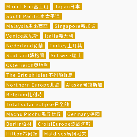
Mount Fuji富士山
Japan日本
South Pacific南太平洋
Malaysia馬來西亞
Singapore新加坡
Venice威尼斯
Italia義大利
Nederland荷蘭
Turkey土耳其
Scotland蘇格蘭
Schweiz瑞士
Österreich奧地利
The British Isles不列顛群島
Northern Europe北歐
Alaska阿拉斯加
Belgium比利時
Total solar eclipse日全蝕
Machu Picchu馬丘比丘
Germany德國
Berlin柏林
CroisiEurope泛歐河輪
Hilton希爾頓
Maldives馬爾地夫