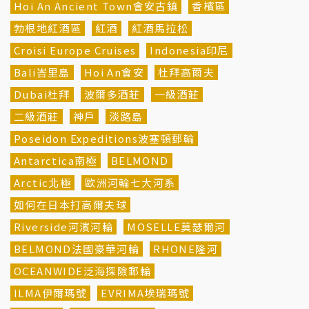
Hoi An Ancient Town會安古鎮
香檳區
勃根地紅酒區
紅酒
紅酒馬拉松
Croisi Europe Cruises
Indonesia印尼
Bali峇里島
Hoi An會安
杜拜高爾夫
Dubai杜拜
波爾多酒莊
一級酒莊
二級酒莊
神戶
淡路島
Poseidon Expeditions波塞頓郵輪
Antarctica南極
BELMOND
Arctic北極
歐洲河輪七大河系
如何在日本打高爾夫球
Riverside河濱河輪
MOSELLE莫瑟爾河
BELMOND法國豪華河輪
RHONE隆河
OCEANWIDE泛海探險郵輪
ILMA伊爾瑪號
EVRIMA埃瑞瑪號