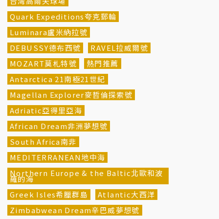
台灣高爾夫球場
Quark Expeditions夸克郵輪
Luminara盧米納拉號
DEBUSSY德布西號
RAVEL拉威爾號
MOZART莫札特號
熱門推薦
Antarctica 21南極21世紀
Magellan Explorer麥哲倫探索號
Adriatic亞得里亞海
African Dream非洲夢想號
South Africa南非
MEDITERRANEAN地中海
Northern Europe & the Baltic北歐和波
羅的海
Greek Isles希臘群島
Atlantic大西洋
Zimbabwean Dream辛巴威夢想號