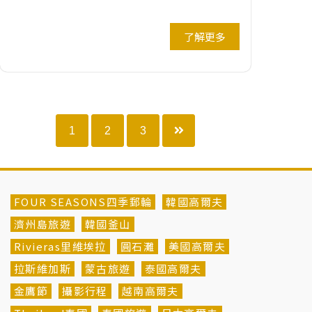
了解更多
1
2
3
FOUR SEASONS四季郵輪
韓國高爾夫
濟州島旅遊
韓國釜山
Rivieras里維埃拉
圓石灘
美國高爾夫
拉斯維加斯
蒙古旅遊
泰國高爾夫
金鷹節
攝影行程
越南高爾夫