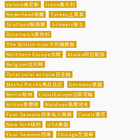
Venice威尼斯
Italia義大利
Nederland荷蘭
Turkey土耳其
Scotland蘇格蘭
Schweiz瑞士
Österreich奧地利
The British Isles不列顛群島
Northern Europe北歐
Alaska阿拉斯加
Belgium比利時
Total solar eclipse日全蝕
Machu Picchu馬丘比丘
Germany德國
Berlin柏林
CroisiEurope泛歐河輪
Hilton希爾頓
Maldives馬爾地夫
Four Seasons四季私人飛機
Canals運河
New York紐約
USA美國
Four Seasons四季
Chicago芝加哥