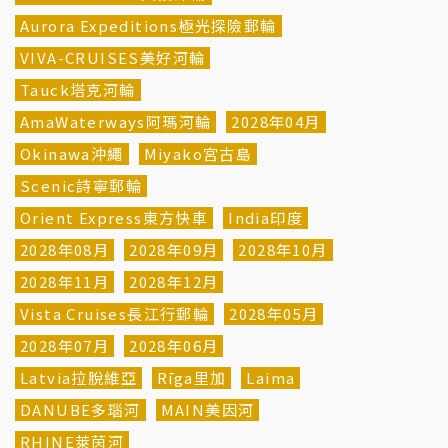
Aurora Expeditions極光探險郵輪
VIVA-CRUISES美好河輪
Tauck塔克河輪
AmaWaterways阿瑪河輪
2028年04月
Okinawa沖繩
Miyako宮古島
Scenic詩寧郵輪
Orient Express東方快車
India印度
2028年08月
2028年09月
2028年10月
2028年11月
2028年12月
Vista Cruises長江行郵輪
2028年05月
2028年07月
2028年06月
Latvia拉脫維亞
Rīga里加
Laima
DANUBE多瑙河
MAIN美因河
RHINE萊茵河