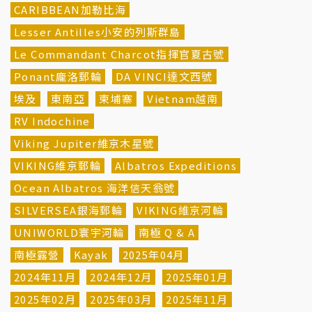
CARIBBEAN加勒比海
Lesser Antilles小安的列斯群島
Le Commandant Charcot指揮官夏古號
Ponant龐洛郵輪
DA VINCI達文西號
埃及
東南亞
柬埔寨
Vietnam越南
RV Indochine
Viking Jupiter維京木星號
VIKING維京郵輪
Albatros Expeditions
Ocean Albatros 海洋信天翁號
SILVERSEA銀海郵輪
VIKING維京河輪
UNIWORLD寰宇河輪
南極 Q & A
南極露營
Kayak
2025年04月
2024年11月
2024年12月
2025年01月
2025年02月
2025年03月
2025年11月