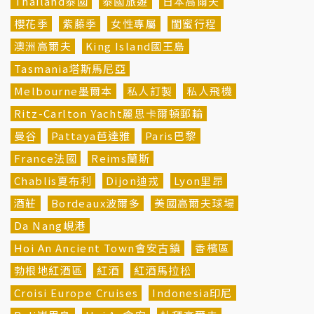
Thailand泰國
泰國旅遊
日本高爾夫
櫻花季
紫藤季
女性專屬
閨蜜行程
澳洲高爾夫
King Island國王島
Tasmania塔斯馬尼亞
Melbourne墨爾本
私人訂製
私人飛機
Ritz-Carlton Yacht麗思卡爾頓郵輪
曼谷
Pattaya芭達雅
Paris巴黎
France法國
Reims蘭斯
Chablis夏布利
Dijon迪戎
Lyon里昂
酒莊
Bordeaux波爾多
美國高爾夫球場
Da Nang峴港
Hoi An Ancient Town會安古鎮
香檳區
勃根地紅酒區
紅酒
紅酒馬拉松
Croisi Europe Cruises
Indonesia印尼