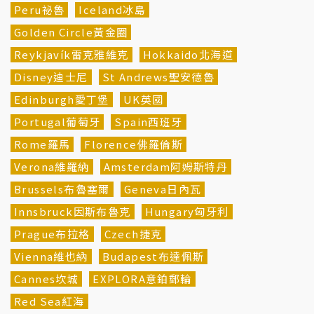
Peru祕魯
Iceland冰島
Golden Circle黃金圈
Reykjavík雷克雅維克
Hokkaido北海道
Disney迪士尼
St Andrews聖安德魯
Edinburgh愛丁堡
UK英國
Portugal葡萄牙
Spain西班牙
Rome羅馬
Florence佛羅倫斯
Verona維羅納
Amsterdam阿姆斯特丹
Brussels布魯塞爾
Geneva日內瓦
Innsbruck因斯布魯克
Hungary匈牙利
Prague布拉格
Czech捷克
Vienna維也納
Budapest布達佩斯
Cannes坎城
EXPLORA意鉑郵輪
Red Sea紅海