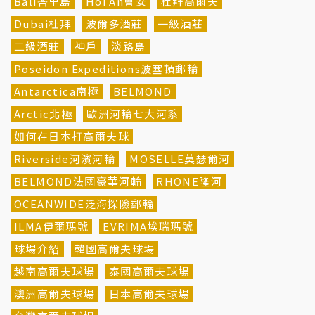
Bali峇里島
Hoi An會安
杜拜高爾夫
Dubai杜拜
波爾多酒莊
一級酒莊
二級酒莊
神戶
淡路島
Poseidon Expeditions波塞頓郵輪
Antarctica南極
BELMOND
Arctic北極
歐洲河輪七大河系
如何在日本打高爾夫球
Riverside河濱河輪
MOSELLE莫瑟爾河
BELMOND法國豪華河輪
RHONE隆河
OCEANWIDE泛海探險郵輪
ILMA伊爾瑪號
EVRIMA埃瑞瑪號
球場介紹
韓國高爾夫球場
越南高爾夫球場
泰國高爾夫球場
澳洲高爾夫球場
日本高爾夫球場