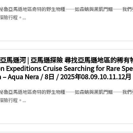
祕魯亞馬遜地區奇特的野生物種——如森蚺與黑凱門鱷——我們
險行程。...
 | 亞馬遜河 | 亞馬遜探險 尋找亞馬遜地區的稀有物種 
 Expeditions Cruise Searching for Rare Spe
 – Aqua Nera / 8日 / 2025年08.09.10.11.12月
祕魯亞馬遜地區奇特的野生物種——如森蚺與黑凱門鱷——我們
險行程。...