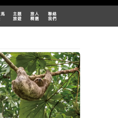
球馬
主題
旅人
聯絡
松
旅遊
精選
我們