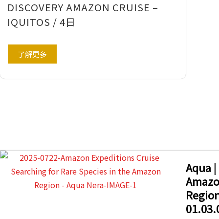
DISCOVERY AMAZON CRUISE –
IQUITOS / 4日
了解更多
Aqua
Amazon
Region
01.03.