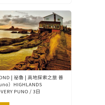
OND | 祕魯 | 高地探索之旅 普
no）HIGHLANDS
OVERY PUNO / 3日