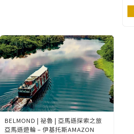
BELMOND | 祕魯 | 亞馬遜探索之旅
亞馬遜遊輪 – 伊基托斯AMAZON