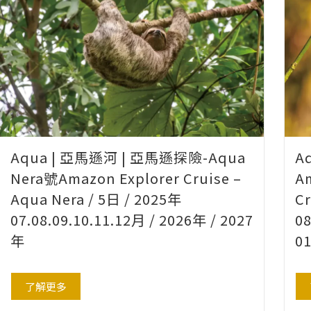
Aqua | 亞馬遜河 | 亞馬遜探險-Aqua
A
Nera號Amazon Explorer Cruise –
A
Aqua Nera / 5日 / 2025年
Cr
07.08.09.10.11.12月 / 2026年 / 2027
08
年
01
了解更多