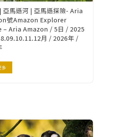
 | 亞馬遜河 | 亞馬遜探險- Aria
on號Amazon Explorer
e – Aria Amazon / 5日 / 2025
8.09.10.11.12月 / 2026年 /
年
更多