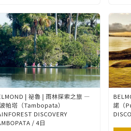
ELMOND | 祕魯 | 雨林探索之旅 —
BELM
波帕塔（Tambopata）
諾（Pu
AINFOREST DISCOVERY
DISC
AMBOPATA / 4日