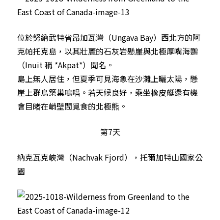
位於努納武特省昂加瓦灣（Ungava Bay）西北方的阿
克帕托克島，以其壯麗的石灰岩懸崖與北極厚嘴海鸚
（Inuit 稱 *Akpat*）聞名。
島上無人居住，但夏季可見海象在沙灘上曬太陽，懸
崖上群鳥築巢鳴唱。若天候良好，乘坐橡皮艇還有機
會目睹在峭壁間覓食的北極熊。
第7天
納克瓦克峽灣（Nachvak Fjord），托爾加特山國家公
園