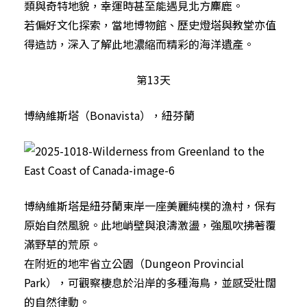
類與奇特地貌，幸運時甚至能遇見北方麋鹿。
若偏好文化探索，當地博物館、歷史燈塔與教堂亦值
得造訪，深入了解此地濃縮而精彩的海洋遺產。
第13天
博納維斯塔（Bonavista），紐芬蘭
博納維斯塔是紐芬蘭東岸一座美麗純樸的漁村，保有
原始自然風貌。此地峭壁與浪濤激盪，強風吹拂著覆
滿野草的荒原。
在附近的地牢省立公園（Dungeon Provincial
Park），可觀察棲息於沿岸的多種海鳥，並感受壯闊
的自然律動。