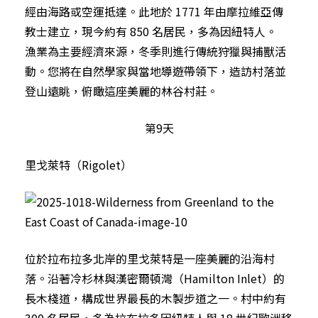
經由海路或空運抵達。此地於 1771 年由摩拉維亞傳
教士建立，現今約有 850 名居民，多為因紐特人。
漁業為主要經濟來源，冬季則進行傳統狩獵與捕獸活
動。您將在自然學家與當地導遊帶領下，造訪村落並
登山遠眺，俯瞰這座美麗的林谷村莊。
第9天
里戈萊特（Rigolet）
位於拉布拉多北岸的里戈萊特是一座美麗的沿海村
落。沿著冷杉林與漢密爾頓灣（Hamilton Inlet）的
長木棧道，構成世界最長的木製步道之一。村中約有
300 名居民，多為拉布拉多因紐特人與 18 世紀歐洲移