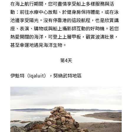
在海上航行期間，您可盡情享受船上多樣服務與活
動：前往水療中心放鬆、於健身房保持體能，或在泳
池邊享受陽光。沒有停靠港的這段航程，也是欣賞講
座、表演、購物或與船上攝影師互動的好時機。若您
熱愛開闊的海洋，可登上上層甲板，觀賞波濤壯景，
甚至幸運地遇見海洋生物。
第4天
伊魁特（Iqaluit），努納武特地區