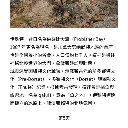
伊魁特，昔日名為佛羅比舍灣（Frobisher Bay），
1987 年更名為現名，是加拿大努納武特地區的首府，
也是全國最小的省會，人口僅約七千人。這裡是通往
神秘北極世界的大門，象徵著靜謐與壯闊。
城市深受因紐特文化薰陶，承載著古老的前多賽特文
化（Pre-Dorset）、多賽特文化（Dorset）與圖勒文
化（Thule）記憶。根據考古發現，這裡曾是捕魚與
露營地，名為 qaluit，意為「魚之地」。伊魁特遼闊
而孤立的冰原上，瀰漫著獨特的北地氛圍。
第5天