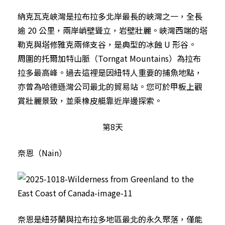
納克瓦克峽灣是拉布拉多北岸最長的峽灣之一，全長
逾 20 公里，兩岸峭壁聳立，岩壁壯麗。峽灣西端的塔
勒克與塔修雅克兩條支谷，是典型的冰蝕 U 形谷。
周圍的托爾加特山脈（Torngat Mountains）為拉布
拉多最高峰。過去這裡是因紐特人重要的捕魚地點，
亦曾為哈德遜灣公司最北的貿易站。您可於甲板上觀
賞壯麗景致，並乘橡皮艇靠近岸邊探索。
第8天
奈恩（Nain）
奈恩是紐芬蘭與拉布拉多地區最北的永久聚落，僅能