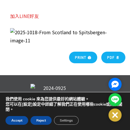
加入LINE好友
PRINT 🖨
PDF 📄
Facebo
Line@
我們使用 cookie 來為您提供最好的網站體驗。
您可以在[設定]設定中詳細了解我們正在使用哪些cookie或將其關
閉。
Close
Accept
Reject
Settings
關於鷹飛
旅行理念
合作夥伴