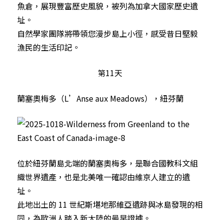
魚倉，展現豐富歷史風貌，被列為加拿大國家歷史遺
址。
自然學家團隊將帶領您漫步島上小徑，感受昔日堅毅
漁民的生活印記。
第11天
蘭塞奧梅多（L’Anse aux Meadows），紐芬蘭
位於紐芬蘭島北端的蘭塞奧梅多，是聯合國教科文組
織世界遺產，也是北美唯一確認由維京人建立的遺
址。
此地出土的 11 世紀斯堪地那維亞遺跡與冰島發現的相
同，為歐洲人踏入新大陸的最早證據。