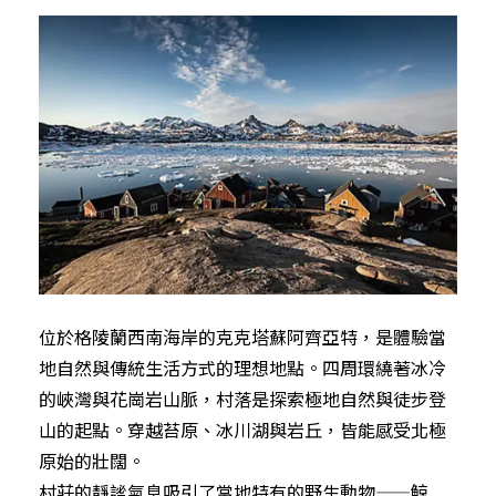
位於格陵蘭西南海岸的克克塔蘇阿齊亞特，是體驗當
地自然與傳統生活方式的理想地點。四周環繞著冰冷
的峽灣與花崗岩山脈，村落是探索極地自然與徒步登
山的起點。穿越苔原、冰川湖與岩丘，皆能感受北極
原始的壯闊。
村莊的靜謐氣息吸引了當地特有的野生動物——鯨