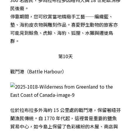
民後裔。
停靠期間，您可欣賞當地精緻手工藝——編織籃、
墊、海豹皮衣物與雕刻作品。喜愛野生動物的旅客亦
可能見到鯨魚、虎鯨、海豹、狐狸、水獺與遷徙鳥
群。
第10天
戰鬥港（Battle Harbour）
位於拉布拉多外海約 15 公里處的戰鬥港，保留著紐芬
蘭漁民傳統。自 1770 年代起，這裡曾是重要的鹽魚
貿易中心，如今島上保留了色彩繽紛的木屋、商店與