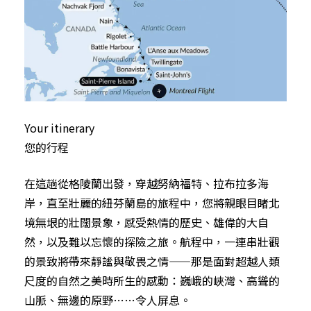
Your itinerary
您的行程
在這趟從格陵蘭出發，穿越努納福特、拉布拉多海
岸，直至壯麗的紐芬蘭島的旅程中，您將親眼目睹北
境無垠的壯闊景象，感受熱情的歷史、雄偉的大自
然，以及難以忘懷的探險之旅。航程中，一連串壯觀
的景致將帶來靜謐與敬畏之情——那是面對超越人類
尺度的自然之美時所生的感動：巍峨的峽灣、高聳的
山脈、無邊的原野……令人屏息。