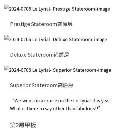
Prestige Stateroom尊爵房
Deluxe Stateroom尚爵房
Superior Stateroom高爵房
“We went on a cruise on the Le Lyrial this year.
What is there to say other than fabulous!!”
第2層甲板