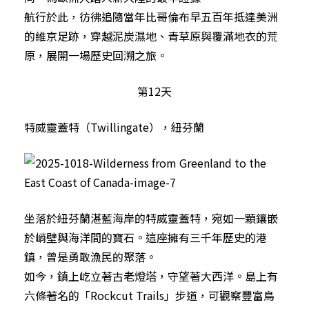
航行於此，彷彿追隨當年比哥倫布早五百年抵達美洲
的維京足跡，穿越泥炭濕地、青草原與覆滿地衣的荒
原，展開一場歷史回溯之旅。
第12天
特威靈蓋特（Twillingate），紐芬蘭
坐落於紐芬蘭湛藍海岸的特威靈蓋特，宛如一顆鑲嵌
於峭壁與海洋間的寶石。這座擁有三千年歷史的港
鎮，曾是勇敢漁民的聚落。
如今，鎮上屹立著古老燈塔，守望著大西洋。島上有
六條著名的「Rockcut Trails」步道，可觀察豐富鳥