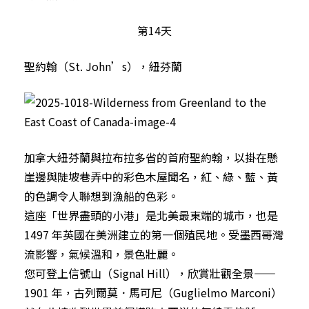
第14天
聖約翰（St. John’s），紐芬蘭
加拿大紐芬蘭與拉布拉多省的首府聖約翰，以掛在懸
崖邊與陡坡巷弄中的彩色木屋聞名，紅、綠、藍、黃
的色調令人聯想到漁船的色彩。
這座「世界盡頭的小港」是北美最東端的城市，也是
1497 年英國在美洲建立的第一個殖民地。受墨西哥灣
流影響，氣候溫和，景色壯麗。
您可登上信號山（Signal Hill），欣賞壯觀全景——
1901 年，古列爾莫．馬可尼（Guglielmo Marconi）