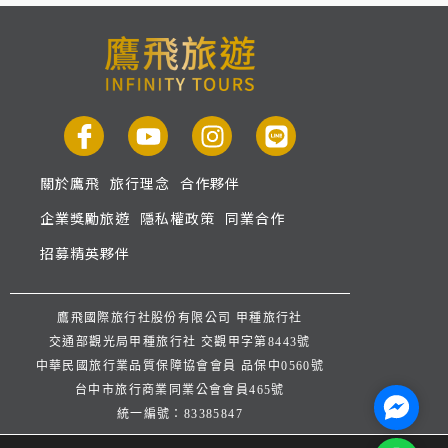
關於鷹飛
旅行理念
合作夥伴
企業獎勵旅遊
隱私權政策
同業合作
招募精英夥伴
鷹飛國際旅行社股份有限公司 甲種旅行社
交通部觀光局甲種旅行社 交觀甲字第8443號
中華民國旅行業品質保障協會會員 品保中0560號
台中市旅行商業同業公會會員465號
Facebo
統一編號：83385847
公司地址：台中市西屯區逢甲路253巷33號