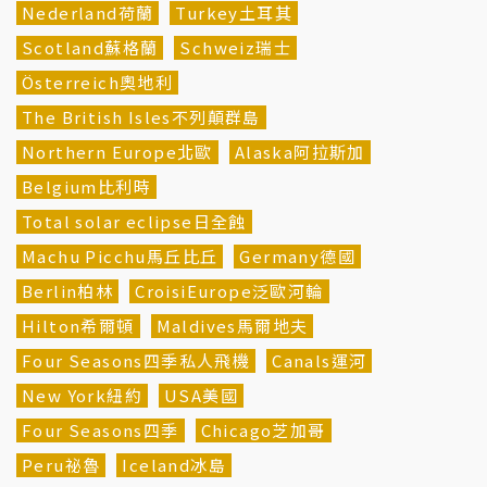
Nederland荷蘭
Turkey土耳其
Scotland蘇格蘭
Schweiz瑞士
Österreich奧地利
The British Isles不列顛群島
Northern Europe北歐
Alaska阿拉斯加
Belgium比利時
Total solar eclipse日全蝕
Machu Picchu馬丘比丘
Germany德國
Berlin柏林
CroisiEurope泛歐河輪
Hilton希爾頓
Maldives馬爾地夫
Four Seasons四季私人飛機
Canals運河
New York紐約
USA美國
Four Seasons四季
Chicago芝加哥
Peru祕魯
Iceland冰島