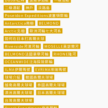
二級酒莊
神戶
淡路島
Poseidon Expeditions波塞頓郵輪
Antarctica南極
BELMOND
Arctic北極
歐洲河輪七大河系
如何在日本打高爾夫球
Riverside河濱河輪
MOSELLE莫瑟爾河
BELMOND法國豪華河輪
RHONE隆河
OCEANWIDE泛海探險郵輪
ILMA伊爾瑪號
EVRIMA埃瑞瑪號
球場介紹
韓國高爾夫球場
越南高爾夫球場
泰國高爾夫球場
澳洲高爾夫球場
日本高爾夫球場
台灣高爾夫球場
Quark Expeditions夸克郵輪