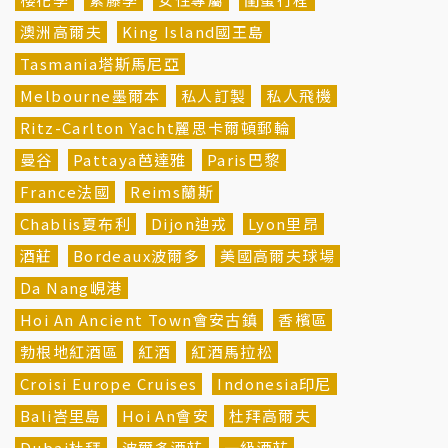
澳洲高爾夫
King Island國王島
Tasmania塔斯馬尼亞
Melbourne墨爾本
私人訂製
私人飛機
Ritz-Carlton Yacht麗思卡爾頓郵輪
曼谷
Pattaya芭達雅
Paris巴黎
France法國
Reims蘭斯
Chablis夏布利
Dijon迪戎
Lyon里昂
酒莊
Bordeaux波爾多
美國高爾夫球場
Da Nang峴港
Hoi An Ancient Town會安古鎮
香檳區
勃根地紅酒區
紅酒
紅酒馬拉松
Croisi Europe Cruises
Indonesia印尼
Bali峇里島
Hoi An會安
杜拜高爾夫
Dubai杜拜
波爾多酒莊
一級酒莊