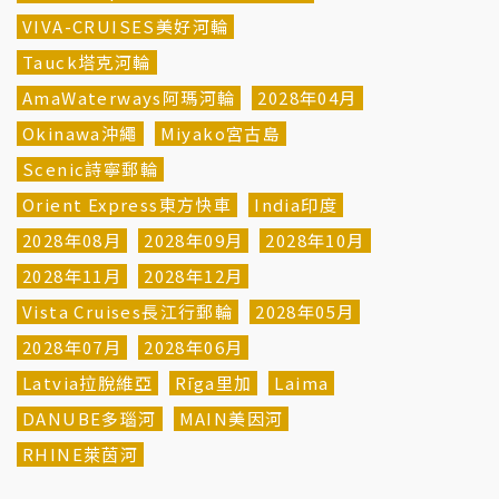
VIVA-CRUISES美好河輪
Tauck塔克河輪
AmaWaterways阿瑪河輪
2028年04月
Okinawa沖繩
Miyako宮古島
Scenic詩寧郵輪
Orient Express東方快車
India印度
2028年08月
2028年09月
2028年10月
2028年11月
2028年12月
Vista Cruises長江行郵輪
2028年05月
2028年07月
2028年06月
Latvia拉脫維亞
Rīga里加
Laima
DANUBE多瑙河
MAIN美因河
RHINE萊茵河