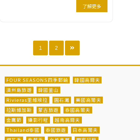
了解更多
1
2
FOUR SEASONS四季郵輪
韓國高爾夫
濟州島旅遊
韓國釜山
Rivieras里維埃拉
圓石灘
美國高爾夫
拉斯維加斯
蒙古旅遊
泰國高爾夫
金鷹節
攝影行程
越南高爾夫
Thailand泰國
泰國旅遊
日本高爾夫
櫻花季
紫藤季
女性專屬
閨蜜行程