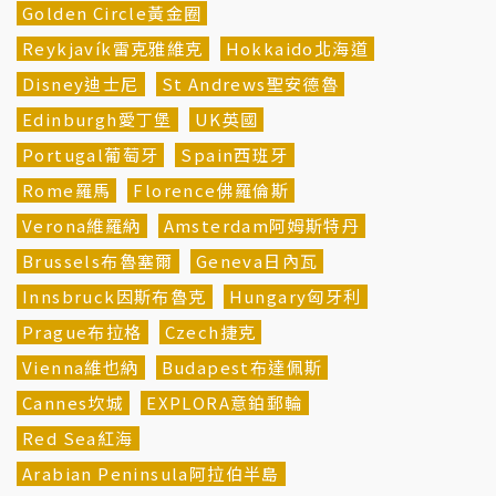
Golden Circle黃金圈
Reykjavík雷克雅維克
Hokkaido北海道
Disney迪士尼
St Andrews聖安德魯
Edinburgh愛丁堡
UK英國
Portugal葡萄牙
Spain西班牙
Rome羅馬
Florence佛羅倫斯
Verona維羅納
Amsterdam阿姆斯特丹
Brussels布魯塞爾
Geneva日內瓦
Innsbruck因斯布魯克
Hungary匈牙利
Prague布拉格
Czech捷克
Vienna維也納
Budapest布達佩斯
Cannes坎城
EXPLORA意鉑郵輪
Red Sea紅海
Arabian Peninsula阿拉伯半島