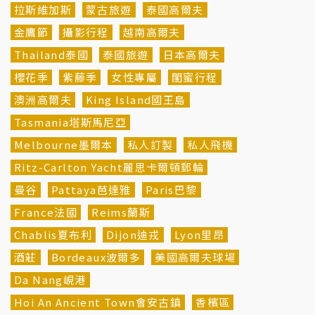
拉斯維加斯
蒙古旅遊
泰國高爾夫
金鷹節
攝影行程
越南高爾夫
Thailand泰國
泰國旅遊
日本高爾夫
櫻花季
紫藤季
女性專屬
閨蜜行程
澳洲高爾夫
King Island國王島
Tasmania塔斯馬尼亞
Melbourne墨爾本
私人訂製
私人飛機
Ritz-Carlton Yacht麗思卡爾頓郵輪
曼谷
Pattaya芭達雅
Paris巴黎
France法國
Reims蘭斯
Chablis夏布利
Dijon迪戎
Lyon里昂
酒莊
Bordeaux波爾多
美國高爾夫球場
Da Nang峴港
Hoi An Ancient Town會安古鎮
香檳區