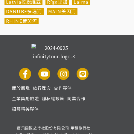
Latvia拉脫維亞
Rīga里加
Laima
DANUBE多瑙河
MAIN美因河
RHINE萊茵河
關於鷹飛
旅行理念
合作夥伴
企業獎勵旅遊
隱私權政策
同業合作
招募精英夥伴
鷹飛國際旅行社股份有限公司 甲種旅行社