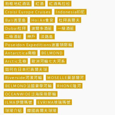
勃根地紅酒區
紅酒
紅酒馬拉松
Croisi Europe Cruises
Indonesia印尼
Bali峇里島
Hoi An會安
杜拜高爾夫
Dubai杜拜
波爾多酒莊
一級酒莊
二級酒莊
神戶
淡路島
Poseidon Expeditions波塞頓郵輪
Antarctica南極
BELMOND
Arctic北極
歐洲河輪七大河系
如何在日本打高爾夫球
Riverside河濱河輪
MOSELLE莫瑟爾河
BELMOND法國豪華河輪
RHONE隆河
OCEANWIDE泛海探險郵輪
ILMA伊爾瑪號
EVRIMA埃瑞瑪號
球場介紹
韓國高爾夫球場