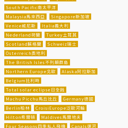
South Pacific南太平洋
Malaysia馬來西亞
Singapore新加坡
Venice威尼斯
Italia義大利
Nederland荷蘭
Turkey土耳其
Scotland蘇格蘭
Schweiz瑞士
Österreich奧地利
The British Isles不列顛群島
Northern Europe北歐
Alaska阿拉斯加
Belgium比利時
Total solar eclipse日全蝕
Machu Picchu馬丘比丘
Germany德國
Berlin柏林
CroisiEurope泛歐河輪
Hilton希爾頓
Maldives馬爾地夫
Four Seasons四季私人飛機
Canals運河