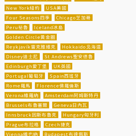
New York紐約
USA美國
Four Seasons四季
Chicago芝加哥
Peru祕魯
Iceland冰島
Golden Circle黃金圈
Reykjavík雷克雅維克
Hokkaido北海道
Disney迪士尼
St Andrews聖安德魯
Edinburgh愛丁堡
UK英國
Portugal葡萄牙
Spain西班牙
Rome羅馬
Florence佛羅倫斯
Verona維羅納
Amsterdam阿姆斯特丹
Brussels布魯塞爾
Geneva日內瓦
Innsbruck因斯布魯克
Hungary匈牙利
Prague布拉格
Czech捷克
Vienna維也納
Budapest布達佩斯