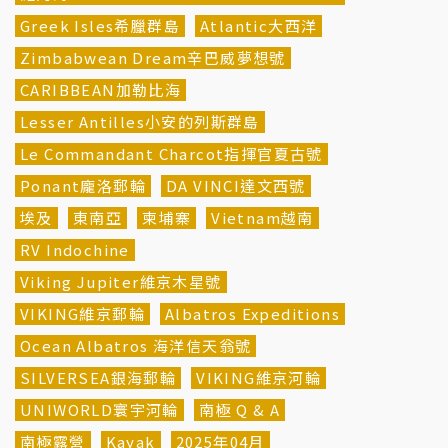
Greek Isles希臘群島
Atlantic大西洋
Zimbabwean Dream辛巴威夢想號
CARIBBEAN加勒比海
Lesser Antilles小安的列斯群島
Le Commandant Charcot指揮官夏古號
Ponant龐洛郵輪
DA VINCI達文西號
埃及
東南亞
柬埔寨
Vietnam越南
RV Indochine
Viking Jupiter維京木星號
VIKING維京郵輪
Albatros Expeditions
Ocean Albatros 海洋信天翁號
SILVERSEA銀海郵輪
VIKING維京河輪
UNIWORLD寰宇河輪
南極 Q & A
南極露營
Kayak
2025年04月