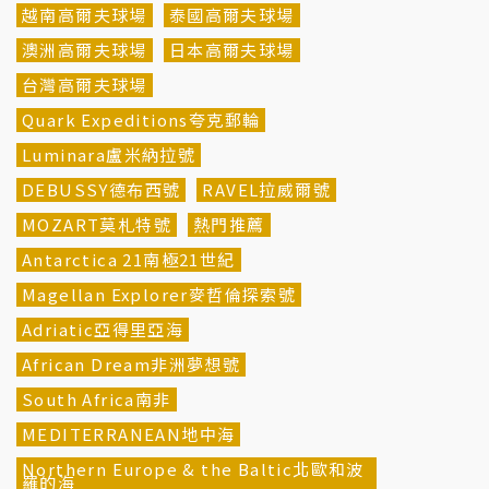
越南高爾夫球場
泰國高爾夫球場
澳洲高爾夫球場
日本高爾夫球場
台灣高爾夫球場
Quark Expeditions夸克郵輪
Luminara盧米納拉號
DEBUSSY德布西號
RAVEL拉威爾號
MOZART莫札特號
熱門推薦
Antarctica 21南極21世紀
Magellan Explorer麥哲倫探索號
Adriatic亞得里亞海
African Dream非洲夢想號
South Africa南非
MEDITERRANEAN地中海
Northern Europe & the Baltic北歐和波
羅的海